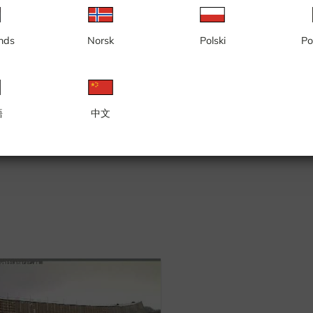
nds
Norsk
Polski
Po
語
中文
ma
Stöten, Colina da Família
Stöten, S