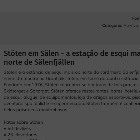
Fon
Categoria:
Ao Vivo
,
Stöten em Sälen - a estação de esqui ma
norte de Sälenfjällen
Stöten é a estância de esqui mais ao norte da cordilheira Sälenfjä
nome da montanha Granfjällsstöten, em torno da qual a estância s
Fundada em 1976, Stöten concentra-se em torno de três praças: 
Skidtorget e Soltorget. Stöten oferece restaurantes, bares, hotéis,
de esqui, aluguel de equipamentos, loja de artigos esportivos, pis
aventura, spa, boliche e supermercado. Stöten também é conheci
belas paisagens montanhosas.
Fatos sobre Stöten
• 50 declives
• 23 elevadores