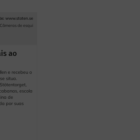
te:
www.stoten.se
Câmeras de esqui
is ao
llen e recebeu o
e situa.
Stötentorget,
 cabanas, escola
cina de
da por suas