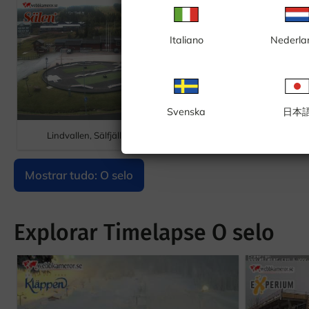
Italiano
Nederla
Svenska
日本
Lindvallen, Sälfjällstorget
O choque, panora
Mostrar tudo: O selo
Explorar Timelapse O selo