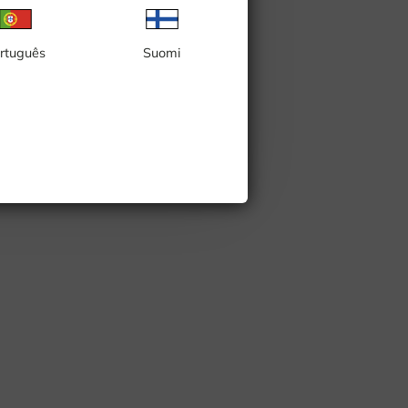
rtuguês
Suomi
kidtorget