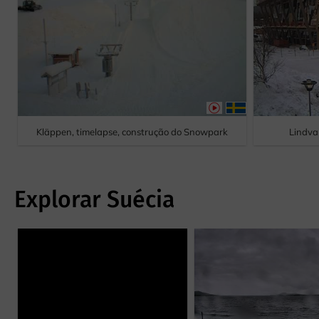
Kläppen, timelapse, construção do Snowpark
Lindva
Explorar Suécia