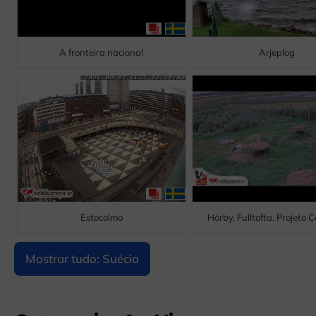
A fronteira nacional
Arjeplog
Estocolmo
Hörby, Fulltofta, Projeto
Mostrar tudo: Suécia