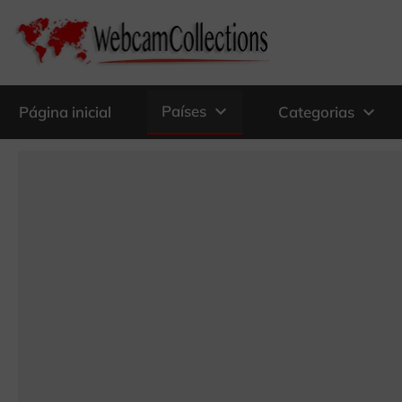
expand_more
Países
expand_more
Página inicial
Categorias