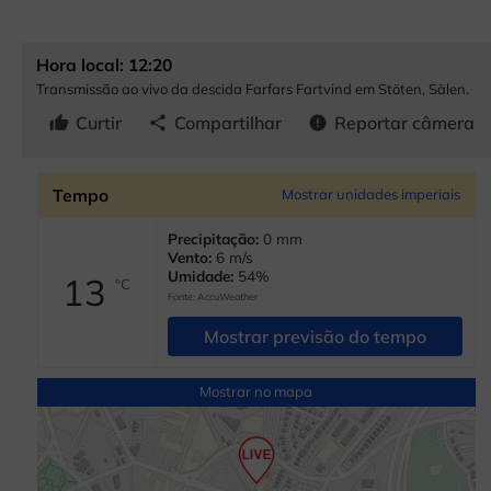
Hora local: 12:20
Transmissão ao vivo da descida Farfars Fartvind em Stöten, Sälen.
Curtir
Compartilhar
Reportar câmera
thumb_up
share
error
Tempo
Mostrar unidades imperiais
Precipitação:
0 mm
Vento:
6 m/s
Umidade:
54%
13
°C
Fonte:
AccuWeather
Mostrar previsão do tempo
Mostrar no mapa