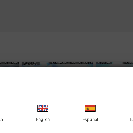
ch
English
Español
Ε
rior
Kläppen, área infantil
Kläppen, Tr