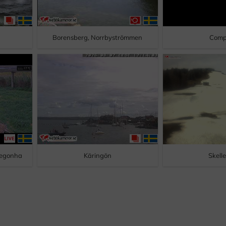
Borensberg, Norrbyströmmen
Comp
 Cegonha
Käringön
Skell