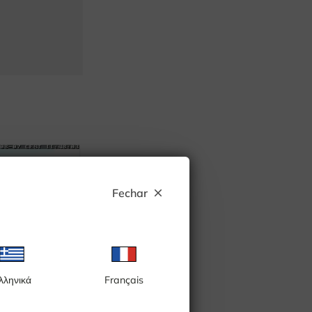
Fechar
close
λληνικά
Français
anantorget