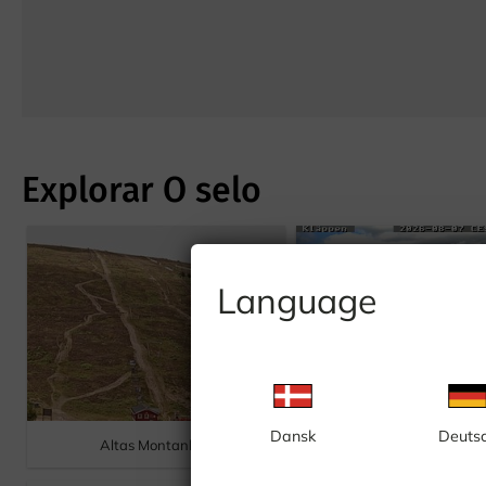
Explorar O selo
Language
Dansk
Deuts
Altas Montanhas
Kläppen, a cabine supe