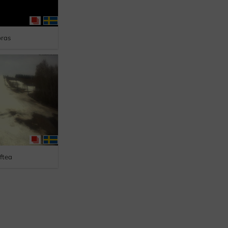
ras
eftea