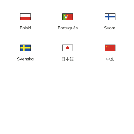
Strängnäs/Stallarholmen
Svedala
Tjörn/Orust
Trelleborg
Trollhättan
Uddevalla/Herrestad
Ulricehamn
Varberg
Polski
Português
Suomi
Svenska
日本語
中文
Alingsås
Båstad