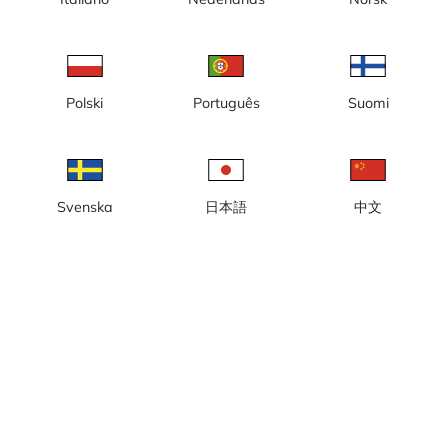
Hora local: 10:55
Webcam ao vivo. A câmera está localizada no topo do Aquário
dos Grandes Lagos, com vista para a Ponte Elevatória Aérea, o
Canal do Porto de Duluth e a Praça do Porto.
Polski
Português
Suomi
Reportar câmera
error
Curtir
Compartilhar
thumb_up
share
Fonte:
www.duluthharborcam.com
Categoria:
Ao Vivo
,
Câmeras urbanas e meteorológicas
,
Porto
Svenska
日本語
中文
Tempo
Mostrar unidades imperiais
Precipitação:
1 mm
Vento:
2 m/s
Umidade:
87%
21
°C
Fonte:
AccuWeather
Mostrar previsão do tempo
Mostrar no mapa