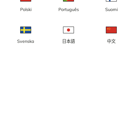
Polski
Português
Suomi
当地时间: 上午03:44
网络摄像头/施工摄像机，可看到位于斯德哥尔摩 Hagastaden
Eugeniavägen 22-26 号索邦街区的 Castellum 建设项目 Infinity。
报告摄像头
error
Svenska
日本語
中文
点赞
分享
thumb_up
share
来源:
www.castellum.se
图片更新频率
: 5 分钟
类别:
施工摄像机
天气
显示英制单位
降水:
0 mm
风:
4 m/s
湿度:
68%
15
°C
来源:
AccuWeather
显示天气预报