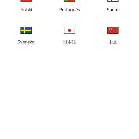
Polski
Português
Suomi
Brahestad/Raahe
Helsingfors
Svenska
日本語
中文
Karleby
Koli