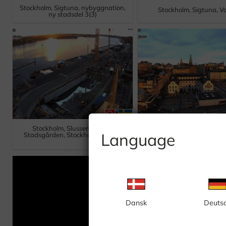
Stockholm, Sigtuna, nybyggnation,
Stockholm, Sigtuna, V
ny stadsdel 3(3)
Stockholm, Slussen, vy mot
Stockholm, Slussen, v
Language
Stadsgården, Stockholms inlopp
Södermalmstorg, Riddar
Dansk
Deuts