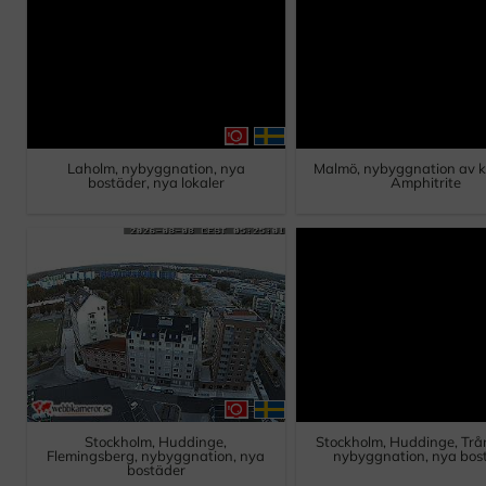
Laholm, nybyggnation, nya
Malmö, nybyggnation av k
bostäder, nya lokaler
Amphitrite
Stockholm, Huddinge,
Stockholm, Huddinge, Tr
Flemingsberg, nybyggnation, nya
nybyggnation, nya bos
bostäder