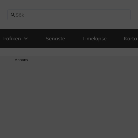
search
expand_more
Trafiken
Senaste
Timelapse
Karta
Annons