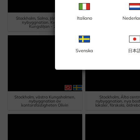
Italiano
Nederla
Stockholm, Solna, Järvastaden,
Stockholm, Solna, Rås
nybyggnation, Kvarteret
nybyggnation, kv Bol
Kungsliljan - 2(2)
Svenska
日本
Stockholm, västra Kungsholmen,
Stockholm, Älta cent
nybyggnation av
nybyggnation, nya bost
kontorsfastigheten Olivin
lokaler, förskola, äldre