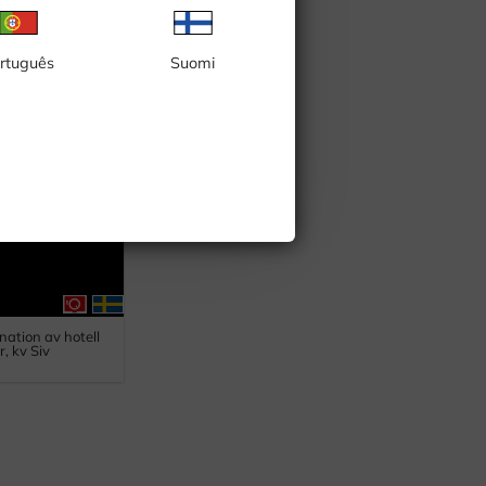
rtuguês
Suomi
ö, nybyggnation,
enheter
ation av hotell
, kv Siv