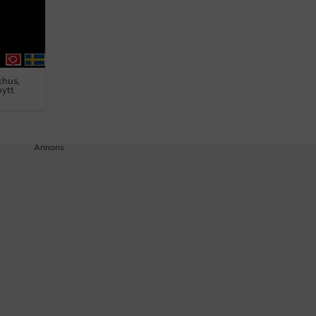
khus,
nytt
Annons