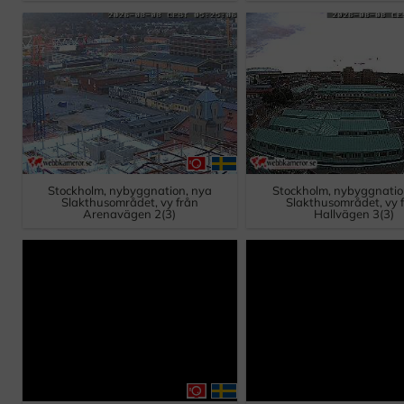
Stockholm, nybyggnation, nya
Stockholm, nybyggnatio
Slakthusområdet, vy från
Slakthusområdet, vy 
Arenavägen 2(3)
Hallvägen 3(3)