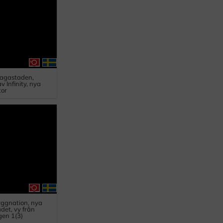
Hagastaden,
 Infinity, nya
tor
yggnation, nya
det, vy från
en 1(3)