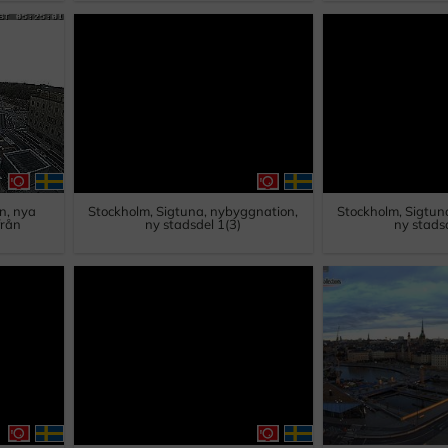
n, nya
Stockholm, Sigtuna, nybyggnation,
Stockholm, Sigtun
från
ny stadsdel 1(3)
ny stads