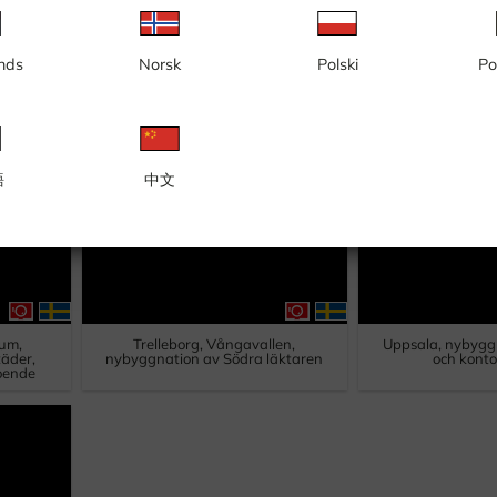
nds
Norsk
Polski
Po
unda,
Stockholm, Sundbyberg, Ursvik,
Stockholm, Tyres
len
nybyggnation, kv Gårdshuset
nya läg
語
中文
rum,
Trelleborg, Vångavallen,
Uppsala, nybyggn
äder,
nybyggnation av Södra läktaren
och kontor
boende