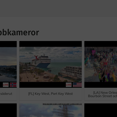
ebbkameror
[LA] New Orlea
 söderut
[FL] Key West, Port Key West
Bourbon Street och