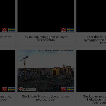
varteret
Nyköping, nybyggnation, nytt
Stockholm, 
resecentrum
nybyggnation av
kon
ångsund,
Stockholm, Nacka, nybyggnation,
Stockholm, nyb
täder
nya bostäder
Slakthusområ
Arenaväg