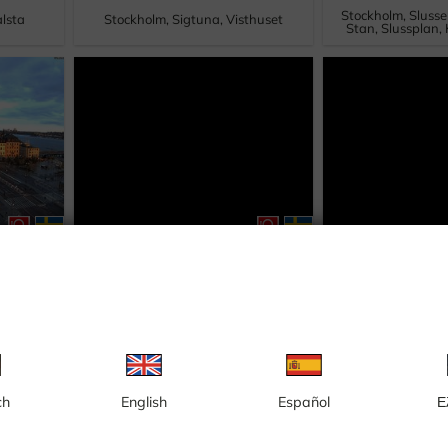
Stockholm, Sluss
alsta
Stockholm, Sigtuna, Visthuset
Stan, Slussplan
y mot
Stockholm, Solna, Arenastaden,
Stockholm, Soln
fjärden
demontering och nybyggnation, kv
nybyggnation
Kairo 1, Farao 15 och 16
Kungslilja
ch
English
Español
Ε