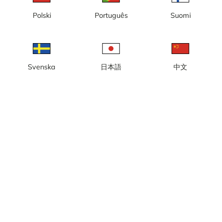
Polski
Português
Suomi
Svenska
日本語
中文
Lokal tid: 01:50
Webbkamera 1 (3) - se byggnationen av nya Slakthusområdet, vy
från Arenavägen.
Rapportera kamera
error
Gilla
Dela
thumb_up
share
Källa:
www.stockholm.se
Bilduppdatering
: 5 minuter
Kategori:
Byggkameror
Väder
Visa imperiala enheter
Nederbörd:
0 mm