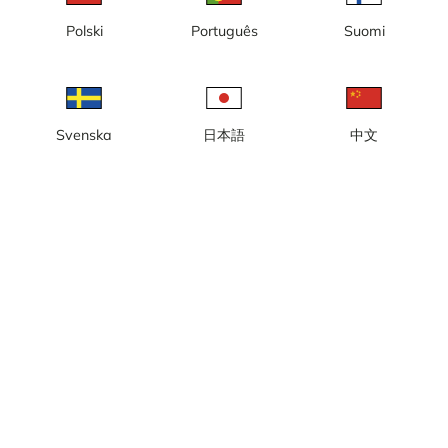
Polski
Português
Suomi
Lokal tid: 15:52
Webbkamera med vy från Katarinahissen mot Gamla Stan,
Kornhamnstorg och Slussplan, Stockholm.
Rapportera kamera
error
Svenska
日本語
中文
Gilla
Dela
thumb_up
share
Källa:
Webcamcollections.com
Bilduppdatering
: Varje sekund
Kategori:
Byggkameror
,
City-/väderkameror
Väder
Visa imperiala enheter
Nederbörd:
0 mm
Vind:
6 m/s
Luftfuktighet:
43%
22
°C
Källa:
AccuWeather
Visa väderprognos