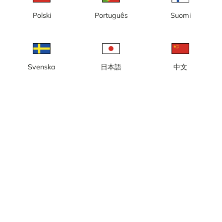
Polski
Português
Suomi
Slussen, Gamla Stan,
Slussen, Stadsgården,
Slussplan
Stockholms inlopp
Svenska
日本語
中文
Slussen, Södermalmstorg,
Slussen, timelapse, Guldbron
Riddarfjärden