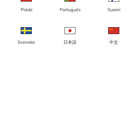
Polski
Português
Suomi
Lokal tid: 04:15
Webbkamera med vy från Katarinahissen mot Stadsgården,
Djurgården och Stockholms hamninlopp.
Rapportera kamera
error
Svenska
日本語
中文
Gilla
Dela
thumb_up
share
Källa:
Webcamcollections.com
Bilduppdatering
: Varje sekund
Kategori:
Byggkameror
,
City-/väderkameror
Väder
Visa imperiala enheter
Nederbörd:
0 mm
Vind:
4 m/s
Luftfuktighet:
85%
17
°C
Källa:
AccuWeather
Visa väderprognos