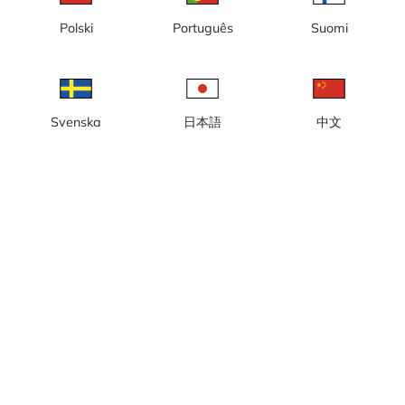
Polski
Português
Suomi
Kobe, Meriken Park, Kobe Port
Matsumoto, Kamikochi, bron
Tower
Kappa
Svenska
日本語
中文
Sapporo, Sapporos TV-torn,
Oshino Hakkai, berget Fuji
Hokkaido