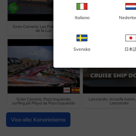
Italiano
Nederla
Gran Canaria, Las Palmas, Puerto
Gran Canaria, Las Pal
de la Luz
stranden Las Cante
Svenska
日本
Gran Canaria, Pozo Izquierdo,
Lanzarote, Arrecife hamn
surfing på Playa de Pozo Izquierdo
Lanzarote
Visa alla: Kanarieöarna