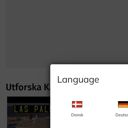
Language
Utforska Kanarieöarna
Dansk
Deuts