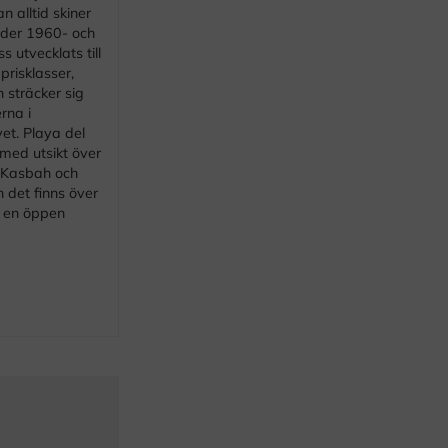
 alltid skiner
under 1960- och
 utvecklats till
prisklasser,
 sträcker sig
rna i
et. Playa del
med utsikt över
 Kasbah och
det finns över
r en öppen