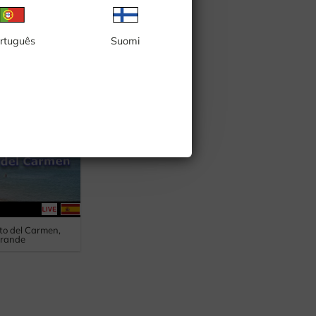
rtuguês
Suomi
aya del Inglés,
Center
to del Carmen,
Grande