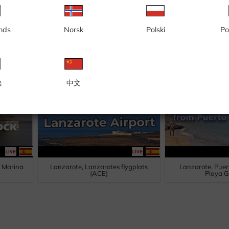
nds
Norsk
Polski
Po
mas,
Gran Canaria, Playa del Inglés,
Gran Canaria, Pl
ras
stranden El Veril
Yumbo 
語
中文
, Marina
Lanzarote, Lanzarotes flygplats
Lanzarote, Puer
(ACE)
Playa 