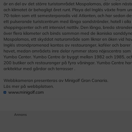
är en del av det större turistområdet Maspalomas, där solen nästan
och klimatet är behagligt året runt. Playa del Inglés växte fram 
70-talen som ett semesterparadis vid Atlanten, och har sedan dess
ett pulserande turistcentrum med långa sandstränder, hotell i alla 
shoppingcenter och ett intensivt nattliv. Den långa, breda stranden
över flera kilometer och binds samman med de ikoniska sanddyne
Maspalomas, ett skyddat naturområde som liknar en öken vid hav
Inglés strandpromenad kantas av restauranger, kaféer och barer 
havet, medan områdets inre delar rymmer stora nöjescentra som
Yumbo Center. Yumbo Centre är byggt mellan 1982 och 1985, och 
200 butiker och restauranger på fyra våningar. Yumbo Centre ha
arkitektur med gårdar och terrasser .
Webbkameran presenteras av Minigolf Gran Canaria.
Läs mer på webbplatsen.
www.minigolf.com
Annons