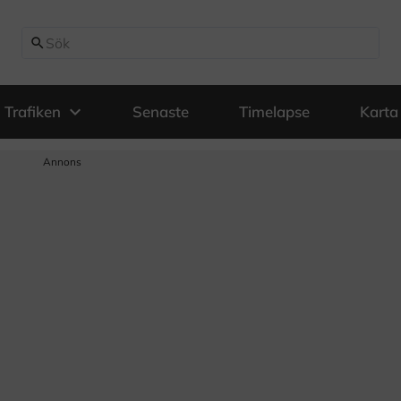
search
expand_more
Trafiken
Senaste
Timelapse
Karta
Annons