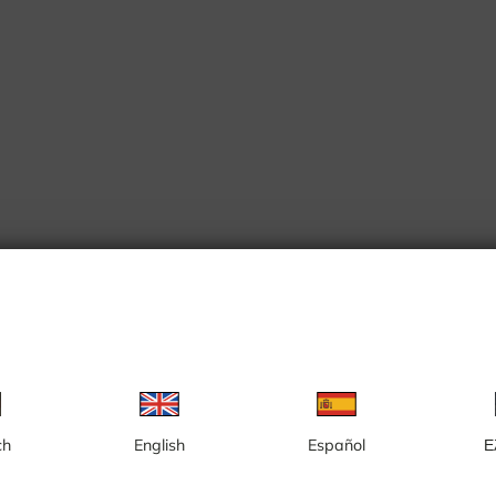
ch
English
Español
Ε