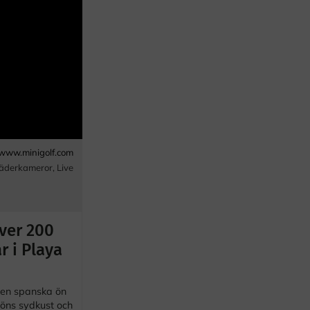
www.minigolf.com
väderkameror
,
Live
ver 200
r i Playa
den spanska ön
 öns sydkust och