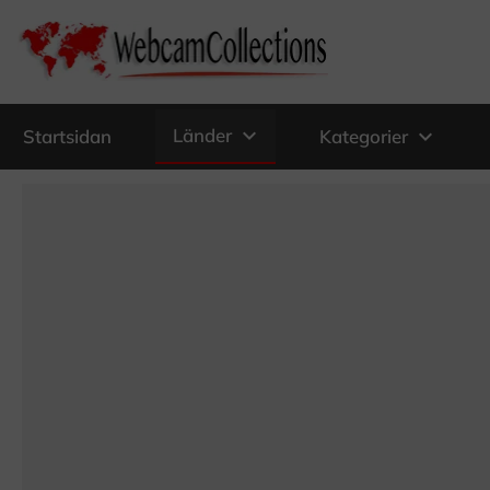
expand_more
Länder
expand_more
Startsidan
Kategorier