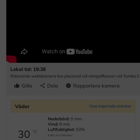
Lokal tid: 19:38
Roterande webbkamera live placerad vid minigolfbanan vid Yumbo Cen
Gilla
Dela
Rapportera kamera
thumb_up
share
error
Väder
Visa imperiala enheter
Nederbörd:
0 mm
Vind:
8 m/s
Luftfuktighet:
53%
30
°C
Källa:
AccuWeather