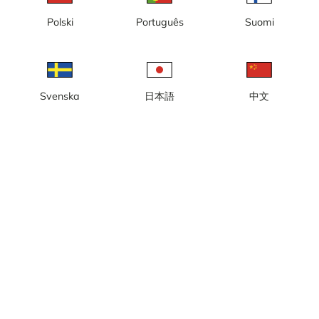
Polski
Português
Suomi
Hamngatan, Hotel Skansen
Svenska
日本語
中文
Utforska Sverige