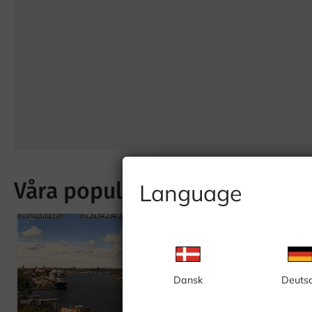
Våra populäraste webbkamer
Language
Dansk
Deuts