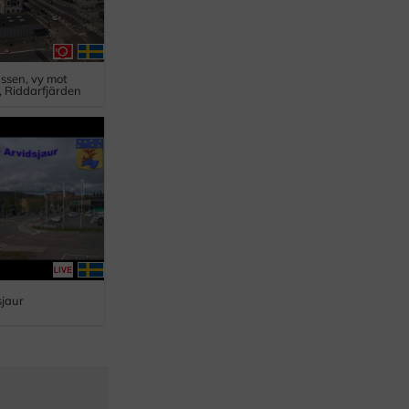
ussen, vy mot
 Riddarfjärden
sjaur