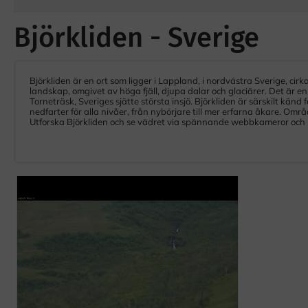
Björkliden - Sverige
Björkliden är en ort som ligger i Lappland, i nordvästra Sverige, cirka
landskap, omgivet av höga fjäll, djupa dalar och glaciärer. Det är e
Torneträsk, Sveriges sjätte största insjö. Björkliden är särskilt kän
nedfarter för alla nivåer, från nybörjare till mer erfarna åkare. Omr
Utforska Björkliden och se vädret via spännande webbkameror och l