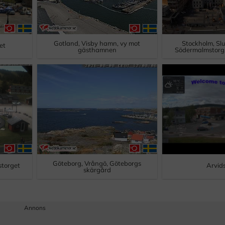
Gotland, Visby hamn, vy mot
Stockholm, Sl
et
gästhamnen
Södermalmstorg,
Göteborg, Vrångö, Göteborgs
lstorget
Arvid
skärgård
Annons