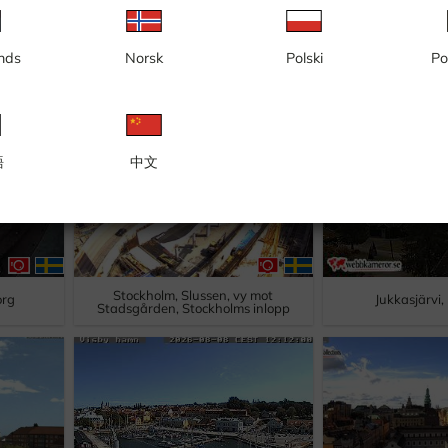
Stockholm, Slussen, vy mot Gamla
Gotland, Stora to
nds
Norsk
Polski
Po
an
Stan, Slussplan, Kornhamnstorg
kyrkorui
語
中文
Stockholm, Slussen, vy mot
org
Jukkasjärvi
Stadsgården, Stockholms inlopp