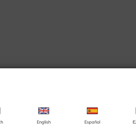
or
ch
English
Español
Ε