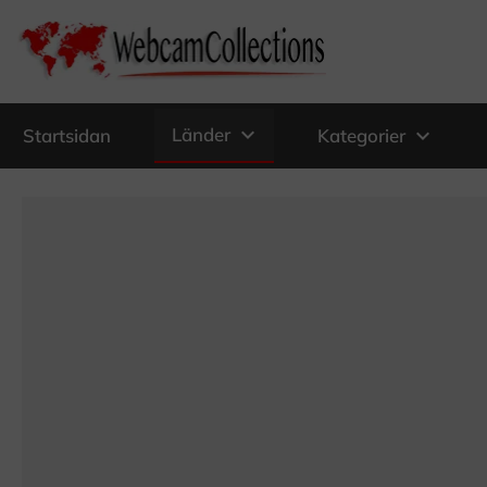
expand_more
Länder
expand_more
Startsidan
Kategorier