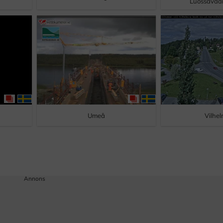
Luossavaa
Umeå
Vilhe
Annons