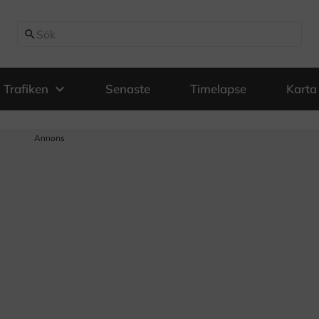
search
expand_more
Trafiken
Senaste
Timelapse
Karta
Annons