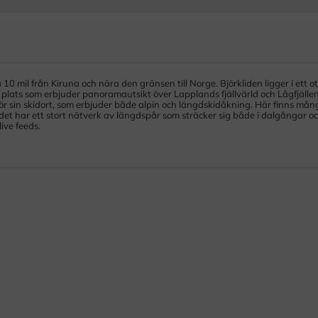
 10 mil från Kiruna och nära den gränsen till Norge. Björkliden ligger i ett ot
n plats som erbjuder panoramautsikt över Lapplands fjällvärld och Lågfjälle
d för sin skidort, som erbjuder både alpin och längdskidåkning. Här finns mån
ådet har ett stort nätverk av längdspår som sträcker sig både i dalgångar oc
ive feeds.