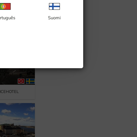
rget, S:t Karins
rtuguês
Suomi
n, Visby
, ICEHOTEL