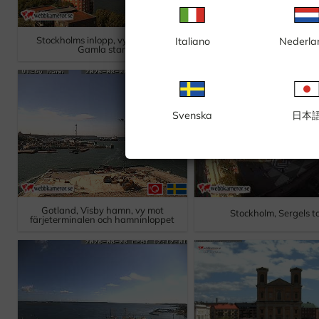
Stockholms inlopp, vy västerut,
Italiano
Nederla
Stockholm, Sturepl
Gamla stan
Svenska
日本
Gotland, Visby hamn, vy mot
Stockholm, Sergels t
färjeterminalen och hamninloppet