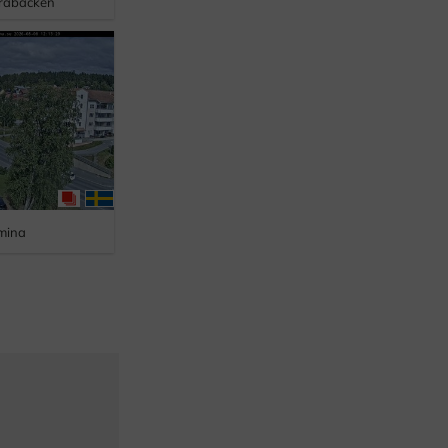
rabacken
lmina