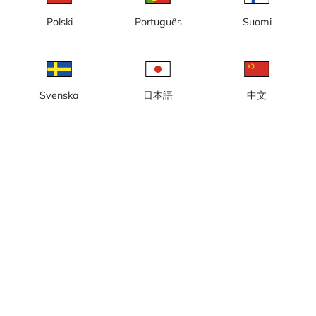
Polski
Português
Suomi
Byn Fjällkällan
Byn Fjällsätern
Svenska
日本語
中文
Funäsdalen, Funäsdalsberget
Funäsdalen, Parken