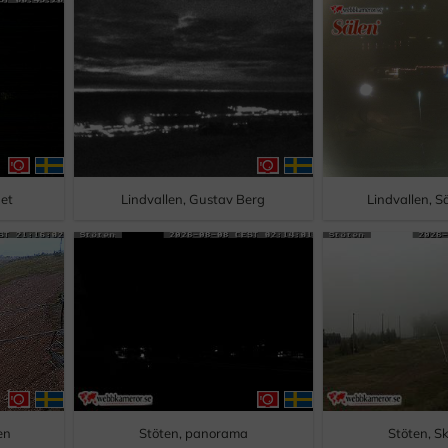
get
Lindvallen, Gustav Berg
Lindvallen, Sä
en
Stöten, panorama
Stöten, S