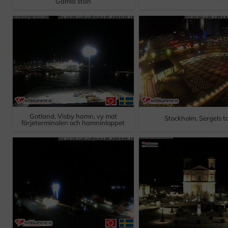
Gamla stan
Gotland, Visby hamn, vy mot
Stockholm, Sergels t
färjeterminalen och hamninloppet