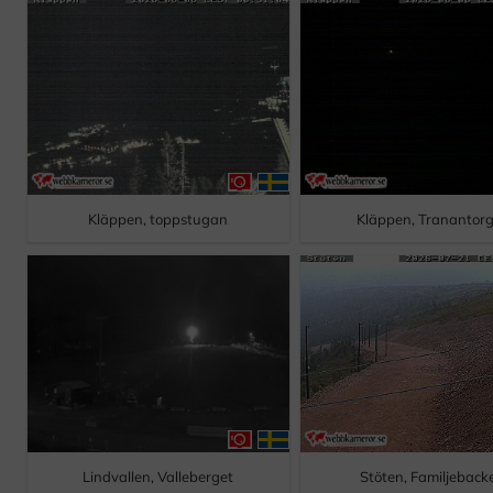
Kläppen, toppstugan
Kläppen, Tranantor
Lindvallen, Valleberget
Stöten, Familjeback