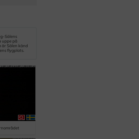
ng-Sälens
na uppe på
m är Sälen känd
ens flygplats.
arnområdet