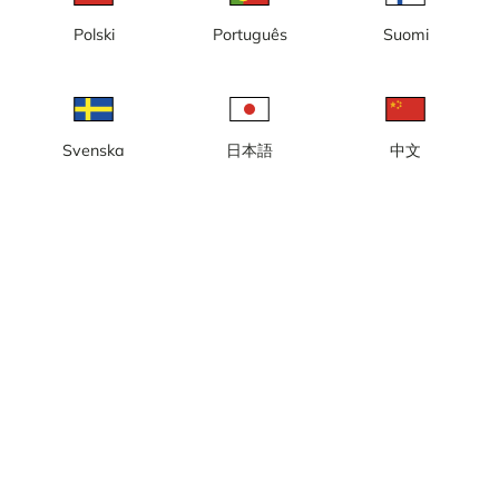
Polski
Português
Suomi
Svenska
日本語
中文
Lokal tid: 07:45
Webbkamera / Golfkamera med vy över tee 1 på Husbybanan,
HaningeStrand GK.
Rapportera kamera
error
Gilla
Dela
thumb_up
share
Källa:
www.haningestrand.se
Bilduppdatering
: Varje minut
Kategori:
Golfkameror
Väder
Visa imperiala enheter
Nederbörd:
0 mm
Vind:
5 m/s