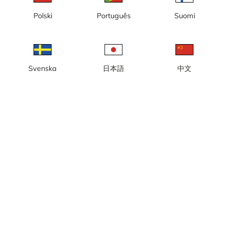
Polski
Português
Suomi
Svenska
日本語
中文
Sandhamn 1 (2)
Sandhamn 2 (2)
Utforska Stockholm