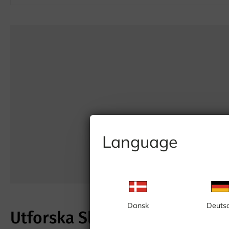
Language
Dansk
Deuts
Utforska Slakthusområdet