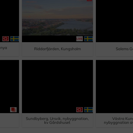
 nya
Riddarfjärden, Kungsholm
Salems G
Sundbyberg, Ursvik, nybyggnation,
Västra Kun
kv Gårdshuset
nybyggnation av