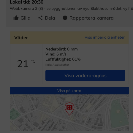
Lokal tid: 20:30
Webbkamera 2 (3) - se byggnationen av nya Slakthusområdet, vy fr
Gilla
Dela
Rapportera kamera
thumb_up
share
error
Väder
Visa imperiala enheter
Nederbörd:
0 mm
Vind:
6 m/s
Luftfuktighet:
61%
21
°C
Källa:
AccuWeather
Visa väderprognos
Visa på karta