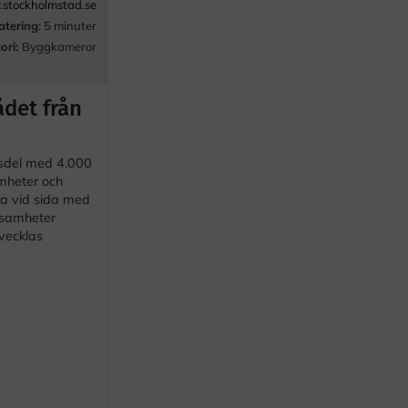
stockholmstad.se
atering
: 5 minuter
ori:
Byggkameror
det från
dsdel med 4.000
amheter och
da vid sida med
rksamheter
vecklas