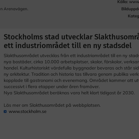
Källa:
www.
Bilduppd
ån Arenavägen.
Kateg
Stockholms stad utvecklar Slakthusområ
ett industriområdet till en ny stadsdel
Slakthusområdet utvecklas från ett industriområdet till en ny sta
nya bostäder, cirka 10.000 arbetsplatser, skolor, förskolor, verks
handel. Kulturhistoriskt värdefulla byggnader bevaras och står si
ny arkitektur. Tradition och historia tas tillvara genom publika ve
kopplade till gastronomi och evenemang. Området kommer att ut
successivt i flera etapper under åren framöver.
Nya Slakthusområdet beräknas vara helt klart tidigast år 2030.
Läs mer om Slakthusområdet på webbplatsen.
www.stockholm.se