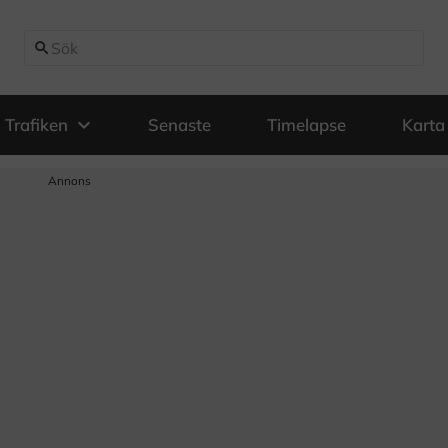
search
expand_more
Trafiken
Senaste
Timelapse
Karta
Annons