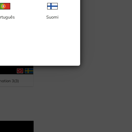
rtuguês
Suomi
ation 3(3)