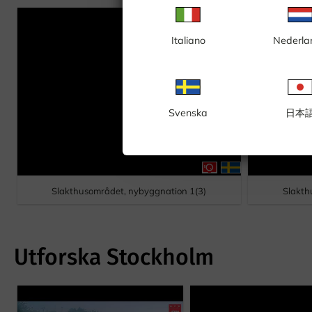
Italiano
Nederla
Svenska
日本
Slakthusområdet, nybyggnation 1(3)
Slakth
Utforska Stockholm