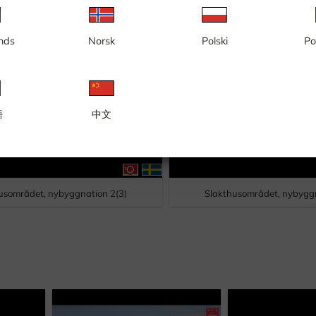
nds
Norsk
Polski
Po
語
中文
usområdet, nybyggnation 2(3)
Slakthusområdet, nybyggn