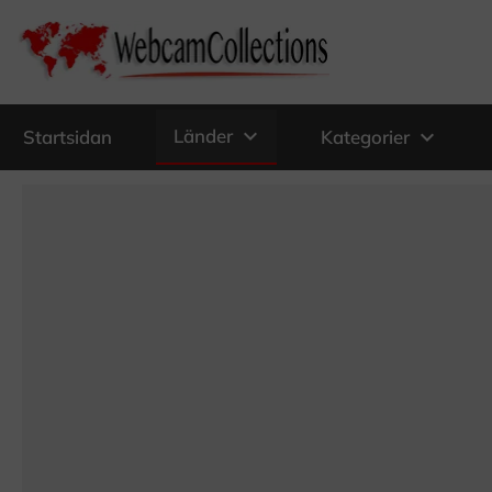
expand_more
Länder
expand_more
Startsidan
Kategorier