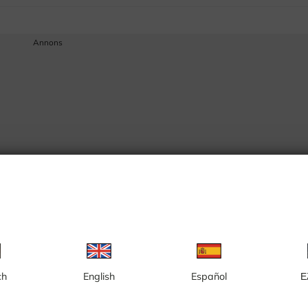
Annons
ch
English
Español
Ε