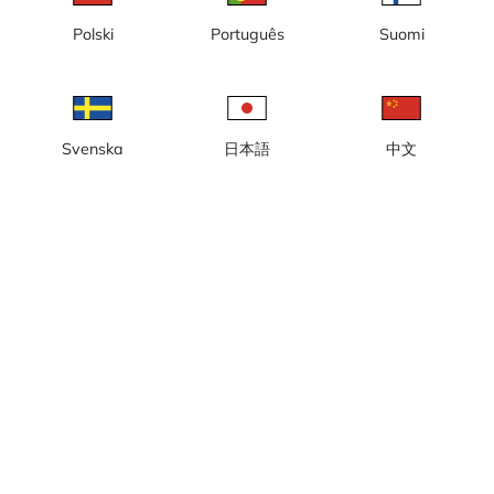
Borlänge, Romme Alpin,
Borås, Ackumulatortanken,
Polski
Português
Suomi
timelapse, byggnation av
timelapse 1(4)
SkiLodge
Svenska
日本語
中文
Borås, Ackumulatortanken,
Borås, Ackumulatortanken,
timelapse 2(4)
timelapse 3(4)