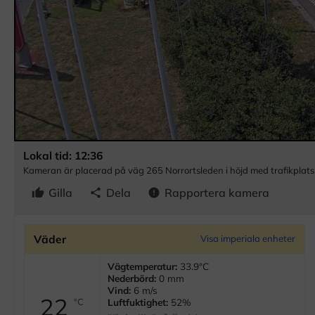
Lokal tid: 12:36
Kameran är placerad på väg 265 Norrortsleden i höjd med trafikplats
Gilla
Dela
Rapportera kamera
thumb_up
share
error
Väder
Visa imperiala enheter
Vägtemperatur:
33.9
°C
Nederbörd:
0 mm
Vind:
6 m/s
22
°C
Luftfuktighet:
52%