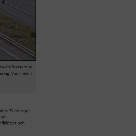
w.trafikverket.se
ering
: Varje minut
plats Tunberget
 på
fikläget och