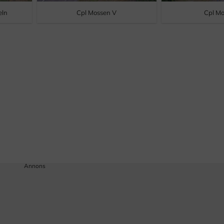
eln
Cpl Mossen V
Cpl M
Annons