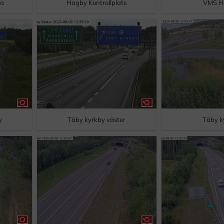
ra
Hagby Kontrollplats
VMS H
y
Täby kyrkby väster
Täby k