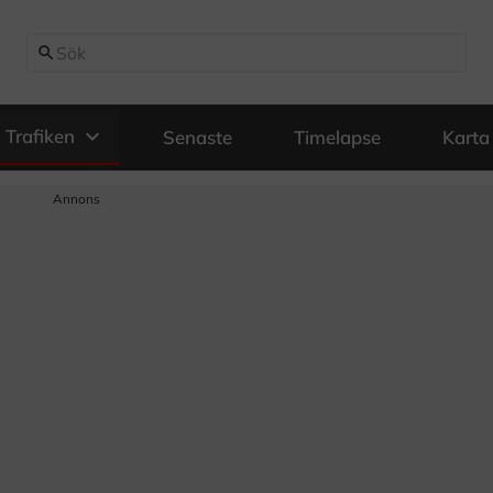
search
expand_more
Trafiken
Senaste
Timelapse
Karta
Annons