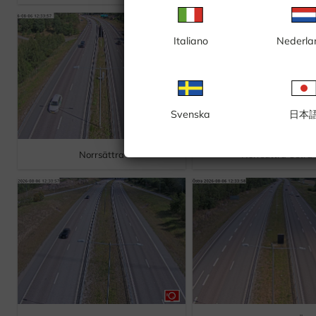
Italiano
Nederla
Svenska
日本
Norrsättra
Norrsättra Östra