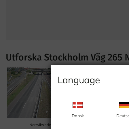
Utforska Stockholm Väg 265 
Language
Dansk
Deuts
Norrviksleden
Häggvikstunneln