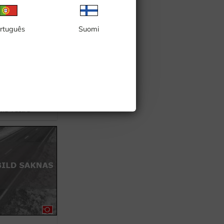
rtuguês
Suomi
und Västra