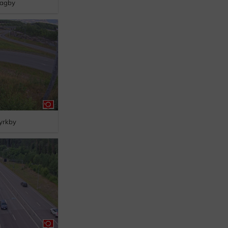
agby
yrkby