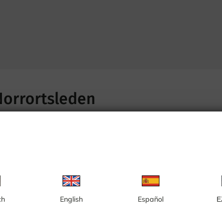
Norrortsleden
ch
English
Español
Ε
Trafikplats Tunberget
Norrsättr