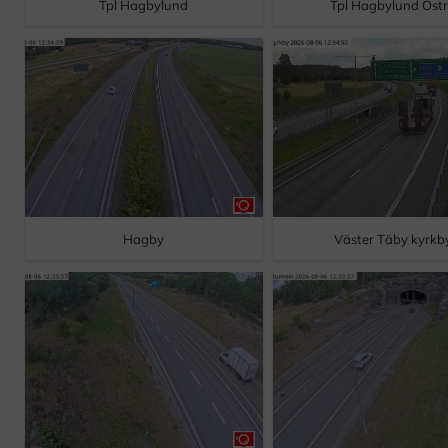
Tpl Hagbylund
Tpl Hagbylund Öst
Hagby
Väster Täby kyrkb