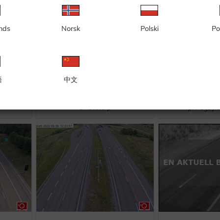
nds
Norsk
Polski
Po
語
中文
Smedstorp
Tpl Hagbyl