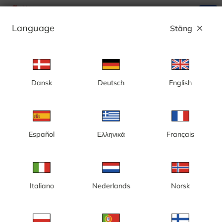
search
menu
Language
Stäng
close
Annons
Dansk
Deutsch
English
Sicklalänken V - Sverige
Español
Ελληνικά
Français
Italiano
Nederlands
Norsk