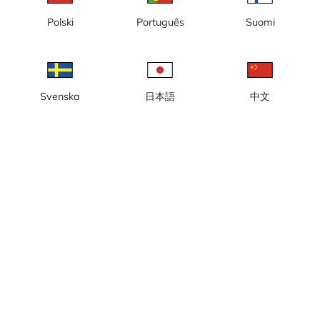
Lokal tid: 23:43
Polski
Português
Suomi
Kameran är placerad på väg 75 Södra länken i höjd med
Hammarby sjöstad och är riktad mot E4/E20
Rapportera kamera
error
Svenska
日本語
中文
Gilla
Dela
thumb_up
share
Källa:
www.trafikverket.se
Bilduppdatering
: Varje minut
Väder
Visa imperiala enheter
Vägtemperatur:
20.6
°C
Nederbörd:
0 mm
Vind:
5 m/s
18
°C
Luftfuktighet:
69%
Källa:
AccuWeather
,
Trafikverket
Visa väderprognos
Visa på karta