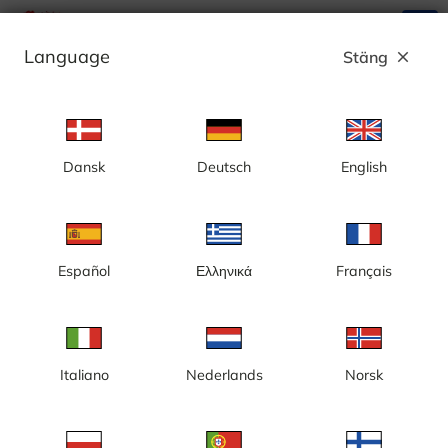
search
menu
Language
Stäng
close
Annons
Dansk
Deutsch
English
Sicklalänken Ö - Sverige
Español
Ελληνικά
Français
Italiano
Nederlands
Norsk