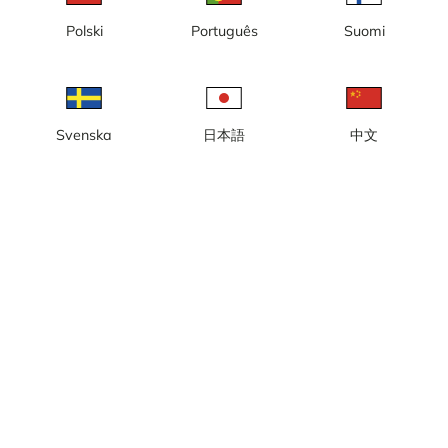
Lokal tid: 00:54
Polski
Português
Suomi
Kameran är placerad på väg 75 Södra länken i höjd med
Hammarby sjöstad och är riktad mot Nacka
Rapportera kamera
error
Svenska
日本語
中文
Gilla
Dela
thumb_up
share
Källa:
www.trafikverket.se
Bilduppdatering
: Varje minut
Väder
Visa imperiala enheter
Vägtemperatur:
19.5
°C
Nederbörd:
0 mm
Vind:
6 m/s
17
°C
Luftfuktighet:
70%
Källa:
AccuWeather
,
Trafikverket
Visa väderprognos
Visa på karta