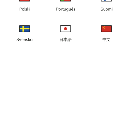
Lokal tid: 03:44
Polski
Português
Suomi
ny
Rapportera kamera
error
Gilla
Dela
thumb_up
share
Svenska
日本語
中文
Källa:
www.trafikverket.se
Bilduppdatering
: Varje minut
Väder
Visa imperiala enheter
Vägtemperatur:
16.7
°C
Nederbörd:
0 mm
Vind:
3 m/s
15
°C
Luftfuktighet:
71%
Källa:
AccuWeather
,
Trafikverket
Visa väderprognos
Visa på karta