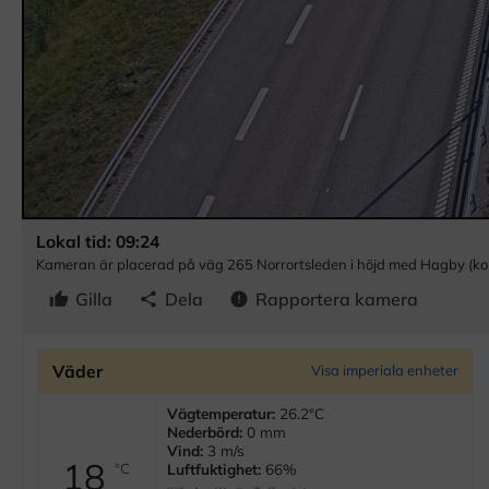
Lokal tid: 09:24
Kameran är placerad på väg 265 Norrortsleden i höjd med Hagby (kont
Gilla
Dela
Rapportera kamera
thumb_up
share
error
Väder
Visa imperiala enheter
Vägtemperatur:
26.2
°C
Nederbörd:
0 mm
Vind:
3 m/s
18
°C
Luftfuktighet:
66%