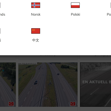
nds
Norsk
Polski
Po
語
中文
Smedstorp
Tpl Hagbyl