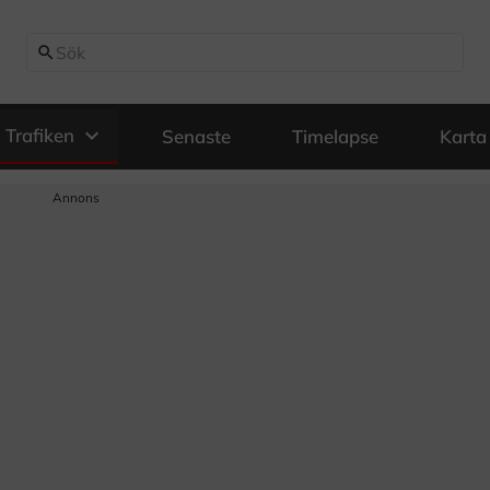
search
expand_more
Trafiken
Senaste
Timelapse
Karta
Annons