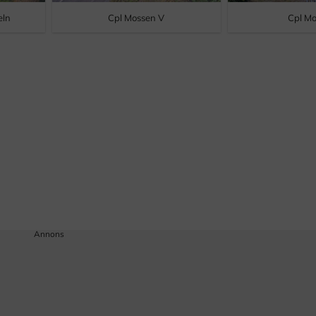
eln
Cpl Mossen V
Cpl M
Annons