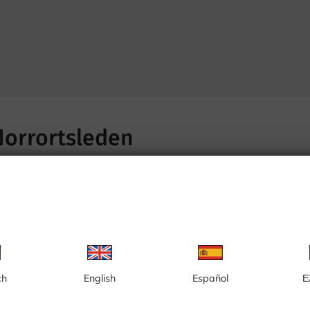
Norrortsleden
ch
English
Español
Ε
Trafikplats Tunberget
Norrsättr