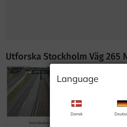
Utforska Stockholm Väg 265 
Language
Dansk
Deuts
Norrviksleden
Häggvikstunneln