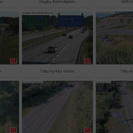
ra
Hagby Kontrollplats
VMS H
y
Täby kyrkby väster
Täby k