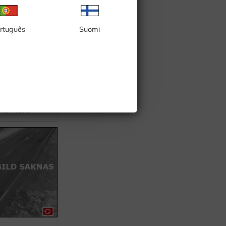
rtuguês
Suomi
und Västra