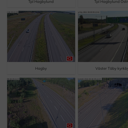
Tpl Hagbylund
Tpl Hagbylund Öst
Hagby
Väster Täby kyrkb