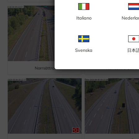
Italiano
Nederla
Svenska
日本
Norrsättra
Norrsättra Östra