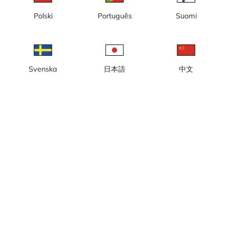
Lokal tid: 14:18
Polski
Português
Suomi
Kameran är placerad på väg 265 Norrortsleden mellan
Törnskogstunneln och trafikplats Hagbylund och är riktad mot
Rosenkälla/E18.
Rapportera kamera
error
Svenska
日本語
中文
Gilla
Dela
thumb_up
share
Källa:
www.trafikverket.se
Bilduppdatering
: Varje minut
Väder
Visa imperiala enheter
Vägtemperatur:
38
°C
Nederbörd:
0 mm
Vind:
7 m/s
23
°C
Luftfuktighet:
43%
Källa:
AccuWeather
,
Trafikverket
Visa väderprognos