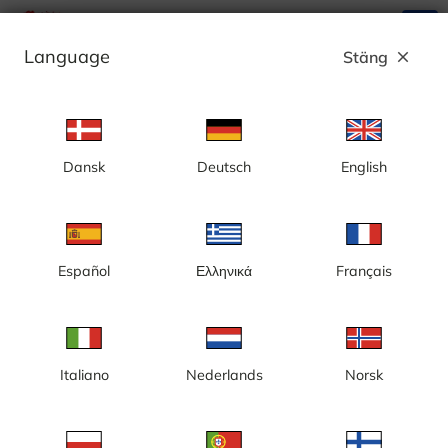
search
menu
Language
Stäng
close
Annons
Dansk
Deutsch
English
Norrsättra - Sverige
Español
Ελληνικά
Français
Italiano
Nederlands
Norsk