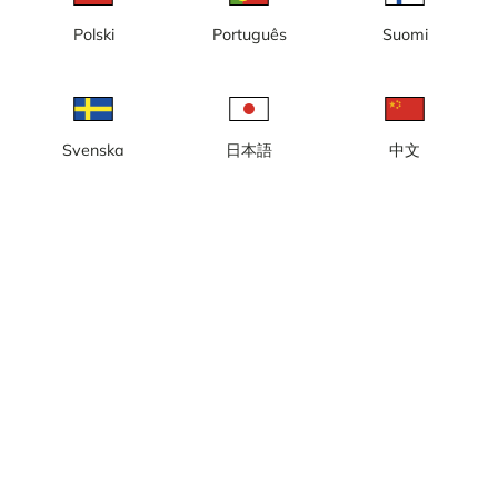
Polski
Português
Suomi
Svenska
日本語
中文
Danvikstull