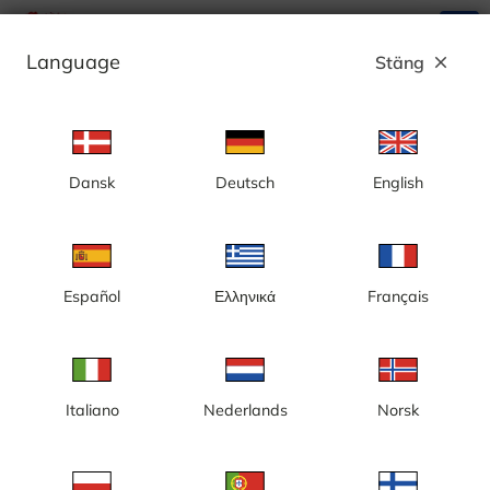
search
menu
Language
Stäng
close
Annons
Dansk
Deutsch
English
Hemsedal, Tindenheisen - Norge
Español
Ελληνικά
Français
Italiano
Nederlands
Norsk