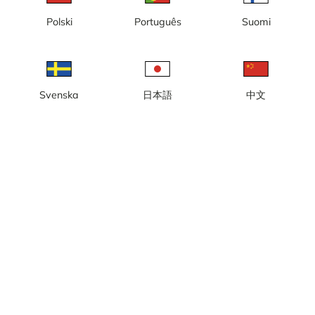
Polski
Português
Suomi
Lokal tid: 09:09
Webbkamera vid liften Tindenheisen i Hemsedal med vacker
Svenska
日本語
中文
utsikt.
Rapportera kamera
error
Gilla
Dela
thumb_up
share
Källa:
www.skistar.com
Bilduppdatering
: Varje minut
Kategori:
Skidkameror
Väder
Visa imperiala enheter
Nederbörd:
0 mm
Vind:
3 m/s
Luftfuktighet:
68%
10
°C
Källa:
AccuWeather