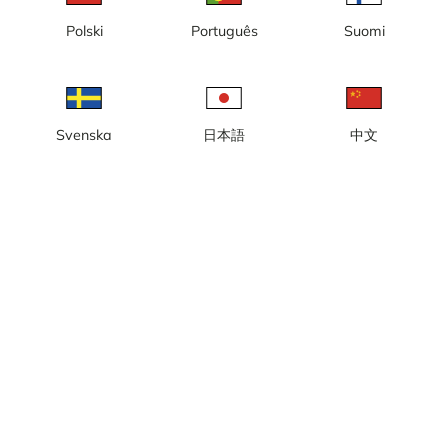
Lokal tid: 00:41
Polski
Português
Suomi
Webbkamera live med ljud placerad på Abbey Road vid
parkeringen intill Abbey Road Studios, med vy mot Abbey Road
Crossing i London.
Rapportera kamera
error
Svenska
日本語
中文
Gilla
Dela
thumb_up
share
Källa:
www.earthcam.com
Kategori:
City-/väderkameror
,
Live
,
Ljud
Väder
Visa imperiala enheter
Nederbörd:
0 mm
Vind:
2 m/s
Luftfuktighet:
61%
14
°C
Källa:
AccuWeather
Visa väderprognos
Visa på karta