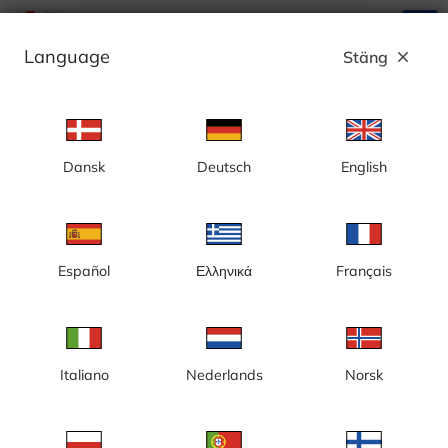
search
menu
Language
Stäng
close
Annons
Dansk
Deutsch
English
London, Abbey Road Crossing
Español
Ελληνικά
Français
Italiano
Nederlands
Norsk