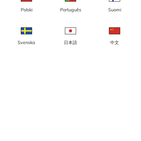
Webbkamera i Bruksvallarna, utsikt från Walles Högfjällshotell.
Polski
Português
Suomi
Rapportera kamera
error
Gilla
Dela
thumb_up
share
Källa:
www.walles.se
Bilduppdatering
: Varje minut
Svenska
日本語
中文
Kategori:
Skidkameror
Väder
Visa imperiala enheter
Nederbörd:
0 mm
Vind:
8 m/s
Luftfuktighet:
72%
14
°C
Källa:
AccuWeather
Visa väderprognos
Visa på karta