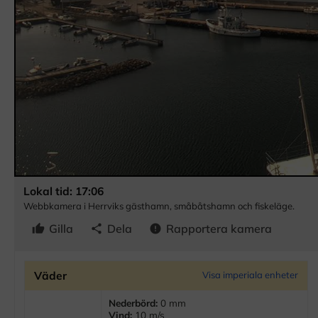
Lokal tid: 17:06
Webbkamera i Herrviks gästhamn, småbåtshamn och fiskeläge.
Gilla
Dela
Rapportera kamera
thumb_up
share
error
Väder
Visa imperiala enheter
Nederbörd:
0 mm
Vind:
10 m/s