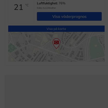
Luftfuktighet:
76%
21
°C
Källa:
AccuWeather
Visa väderprognos
Visa på karta