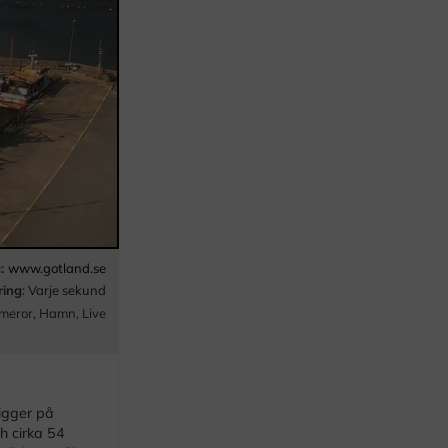
a:
www.gotland.se
ring
: Varje sekund
meror
,
Hamn
,
Live
igger på
h cirka 54