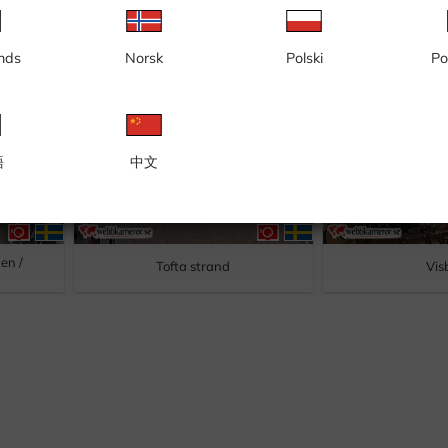
n /
Fårösund, Färjeläget
Klintehamn
nds
Norsk
Polski
Po
語
中文
en /
Tofta strand
Vis