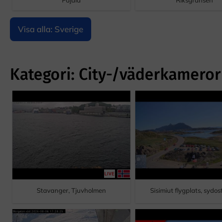
Pajala
Riksgränsen
Visa alla: Sverige
Kategori: City-/väderkameror
Stavanger, Tjuvholmen
Sisimiut flygplats, sydos