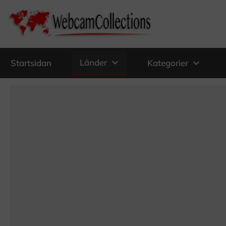
expand_more
Länder
expand_more
Startsidan
Kategorier