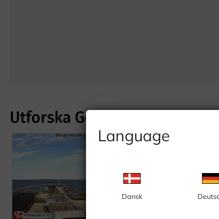
Utforska Gotland
Language
Dansk
Deuts