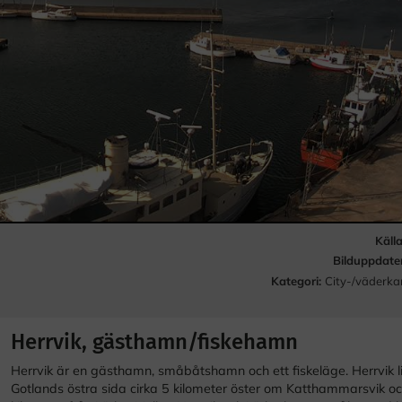
Käll
Bilduppdate
Kategori:
City-/väderka
Herrvik, gästhamn/fiskehamn
Herrvik är en gästhamn, småbåtshamn och ett fiskeläge. Herrvik l
Gotlands östra sida cirka 5 kilometer öster om Katthammarsvik oc