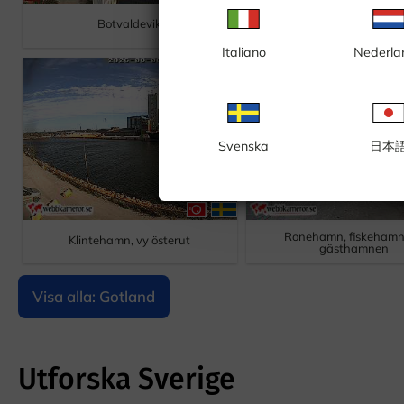
Fårösund, fiskehamne
Botvaldevik
gästhamnen
Italiano
Nederla
Svenska
日本
Ronehamn, fiskehamn
Klintehamn, vy österut
gästhamnen
Visa alla: Gotland
Utforska Sverige