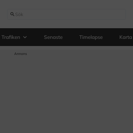
search
expand_more
Trafiken
Senaste
Timelapse
Karta
Annons