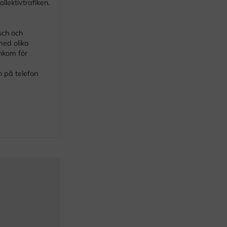
lektivtrafiken.
usch och
med olika
nkom för
 på telefon