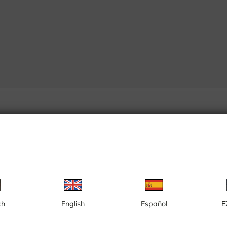
ch
English
Español
Ε