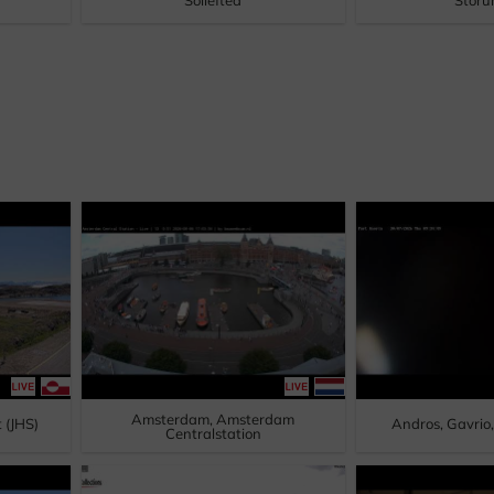
Sollefteå
Stor
Amsterdam, Amsterdam
t (JHS)
Andros, Gavrio
Centralstation