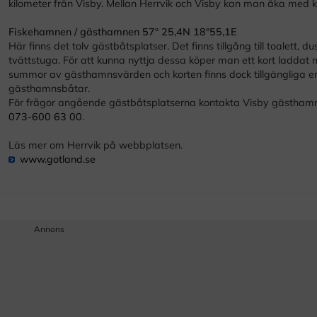
kilometer från Visby. Mellan Herrvik och Visby kan man åka med kol
Fiskehamnen / gästhamnen 57º 25,4N 18º55,1E
Här finns det tolv gästbåtsplatser. Det finns tillgång till toalett, d
tvättstuga. För att kunna nyttja dessa köper man ett kort laddat 
summor av gästhamnsvärden och korten finns dock tillgängliga e
gästhamnsbåtar.
För frågor angående gästbåtsplatserna kontakta Visby gästhamn
073-600 63 00
.
Läs mer om Herrvik på webbplatsen.
www.gotland.se
Annons