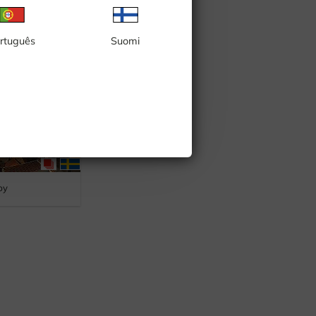
 gästhamn
rtuguês
Suomi
by