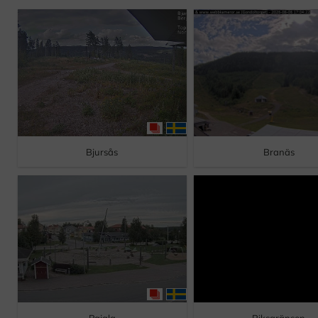
Bjursås
Branäs