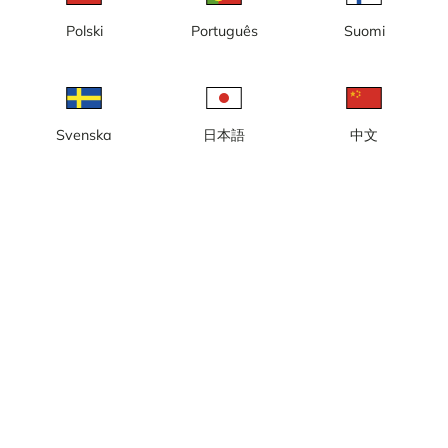
Polski
Português
Suomi
Fårösund, fiskehamnen /
Botvaldevik
gästhamnen
Svenska
日本語
中文
Herrvik, fiskehamnen /
Fårösund, Färjeläget
gästhamnen