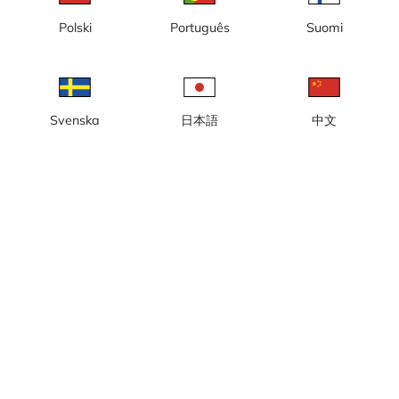
Polski
Português
Suomi
Dalen
Familjebacken
Svenska
日本語
中文
Toppen