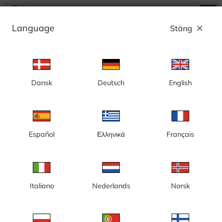
search
menu
Language
Stäng
close
Annons
Dansk
Deutsch
English
Smedjebacken, Uvbergsbacken - Sverige
Español
Ελληνικά
Français
Italiano
Nederlands
Norsk