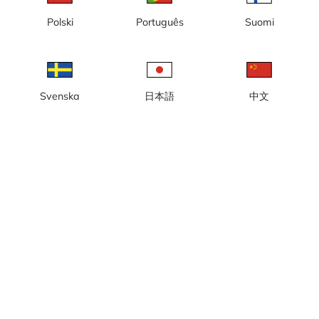
Lokal tid: 11:31
Polski
Português
Suomi
Webbkamera live i Uvbergsbacken i centralt i Smedjebacken,
Dalarna.
Rapportera kamera
error
Svenska
日本語
中文
Gilla
Dela
thumb_up
share
Källa:
www.nskalpin.com
Bilduppdatering
: Varje sekund
Kategori:
Live
,
Skidkameror
Väder
Visa imperiala enheter
Nederbörd:
0 mm
Vind:
7 m/s
Luftfuktighet:
61%
19
°C
Källa:
AccuWeather
Visa väderprognos
Visa på karta