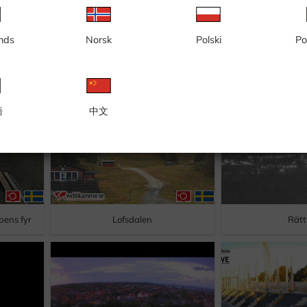
nds
Norsk
Polski
Po
語
中文
pens fyr
Lofsdalen
Rätt