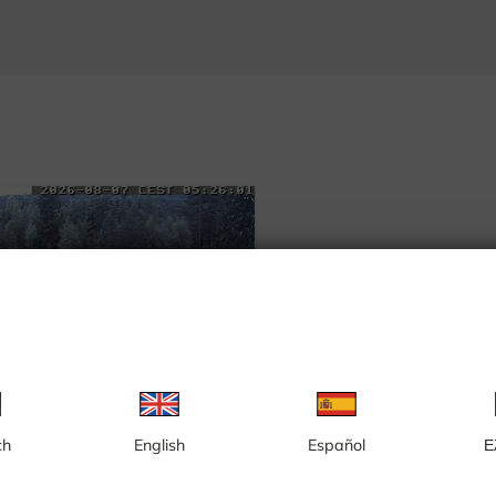
ch
English
Español
Ε
Ljungåsen