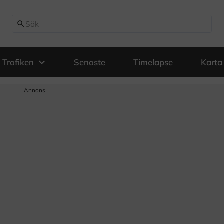
search
expand_more
Trafiken
Senaste
Timelapse
Karta
Annons