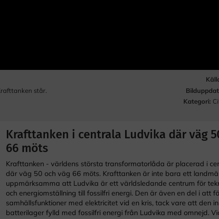
Käll
Bilduppdat
rafttanken står.
Kategori:
Ci
Krafttanken i centrala Ludvika där väg 5
66 möts
Krafttanken - världens största transformatorlåda är placerad i ce
där väg 50 och väg 66 möts. Krafttanken är inte bara ett landmär
uppmärksamma att Ludvika är ett världsledande centrum för tekni
och energiomställning till fossilfri energi. Den är även en del i att f
samhällsfunktioner med elektricitet vid en kris, tack vare att den in
batterilager fylld med fossilfri energi från Ludvika med omnejd. V