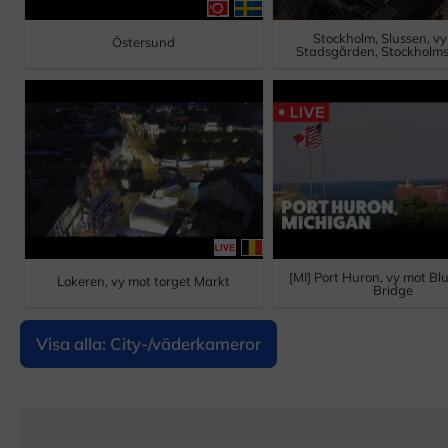
Stockholm, Slussen, v
Östersund
Stadsgården, Stockholms
[MI] Port Huron, vy mot Bl
Lokeren, vy mot torget Markt
Bridge
Visa alla: City-/väderkameror