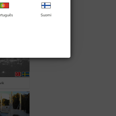
rtuguês
Suomi
vik