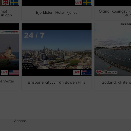
y mot
Öland, Köpingsvik
Björkliden, Hotell Fjället
 inlopp
Stu
ue Water
Brisbane, cityvy från Bowen Hills
Gotland, Klinteh
Annons