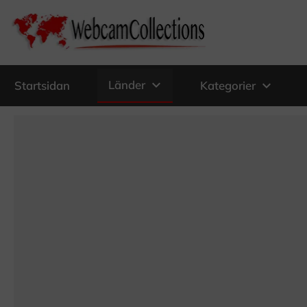
expand_more
Länder
expand_more
Startsidan
Kategorier