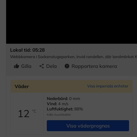
Lokal tid: 05:28
Webbkamera i Sockenstugeparken, invid rondellen, där landmärket K
Gilla
Dela
Rapportera kamera
thumb_up
share
error
Väder
Visa imperiala enheter
Nederbörd:
0 mm
Vind:
4 m/s
Luftfuktighet:
88%
12
°C
Källa:
AccuWeather
Visa väderprognos