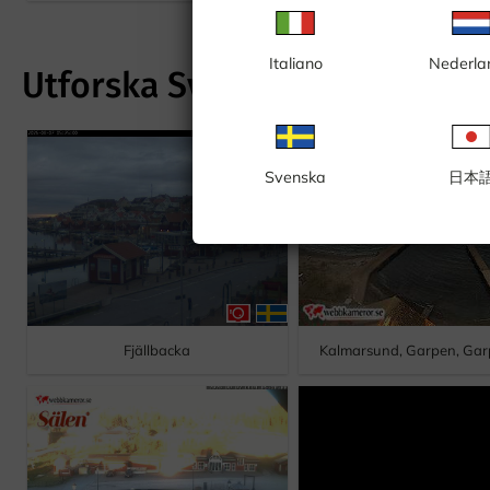
Italiano
Nederla
Utforska Sverige
Svenska
日本
Fjällbacka
Kalmarsund, Garpen, Gar