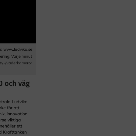
a:
www.ludvika.se
ering
: Varje minut
ty-/väderkameror
0 och väg
ntrala Ludvika
ke för att
k, innovation
örse viktiga
nehåller ett
id Krafttanken