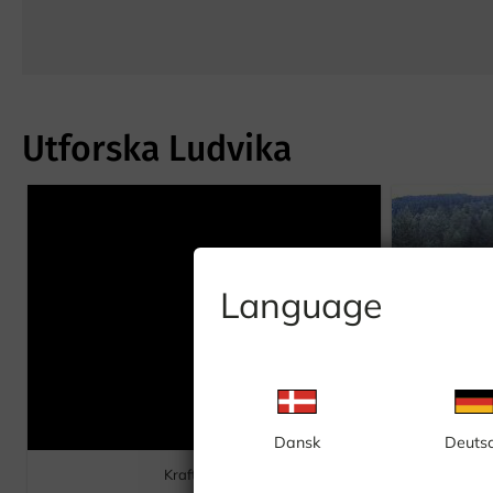
Utforska Ludvika
Language
Dansk
Deuts
Krafttanken