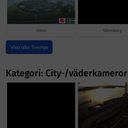
Sälen
Sölvesborg
Visa alla: Sverige
Kategori: City-/väderkameror