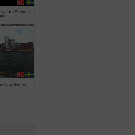
, vy från Bomans
gor
amn, vy österut