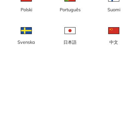
Polski
Português
Suomi
Lokal tid: 01:26
Webbkamera med vy mot Solklinten Express, Romme Alpin, strax
Svenska
日本語
中文
utanför Borlänge.
Rapportera kamera
error
Gilla
Dela
thumb_up
share
Källa:
www.rommealpin.se
Bilduppdatering
: Varje sekund
Kategori:
Live
,
Skidkameror
Väder
Visa imperiala enheter
Nederbörd:
0 mm
Vind:
6 m/s
Luftfuktighet:
80%
13
°C
Källa:
AccuWeather