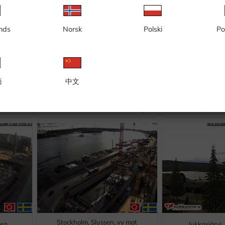
nds
Norsk
Polski
Po
語
中文
Stockholm, Slussen, vy mot Gamla
Gotland, Stora to
an
Stan, Slussplan, Kornhamnstorg
kyrkorui
Stockholm, Slussen, vy mot
org
Jukkasjärvi