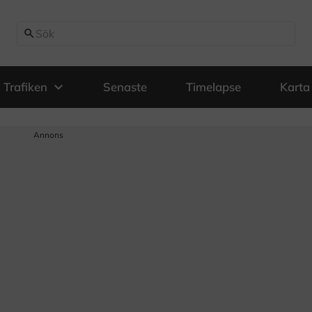
search
expand_more
Trafiken
Senaste
Timelapse
Karta
Annons