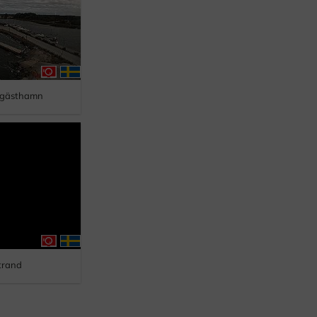
 gästhamn
strand