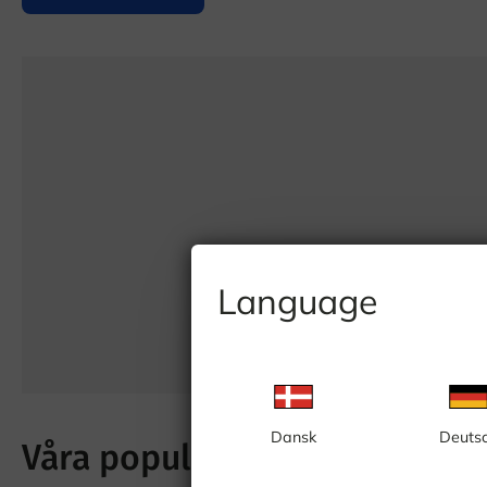
Language
Dansk
Deuts
Våra populäraste webbkamer