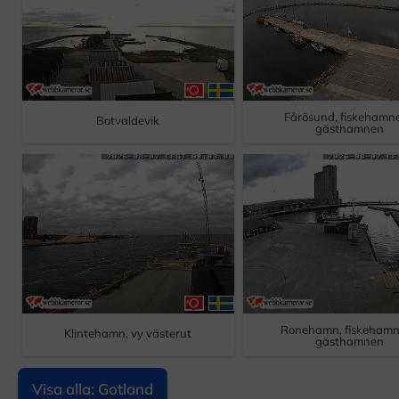
Fårösund, fiskehamne
Botvaldevik
gästhamnen
Ronehamn, fiskehamn
Klintehamn, vy västerut
gästhamnen
Visa alla: Gotland