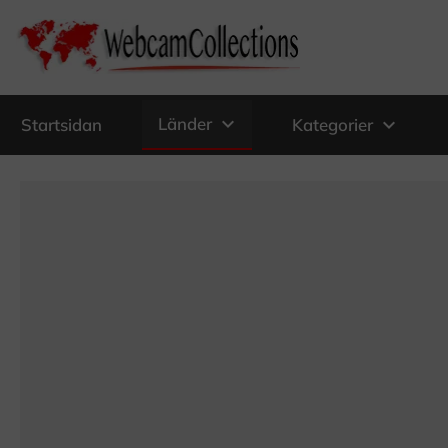
expand_more
Länder
expand_more
Startsidan
Kategorier