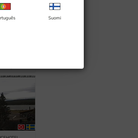
rtuguês
Suomi
rget, S:t Karins
n, Visby
, ICEHOTEL