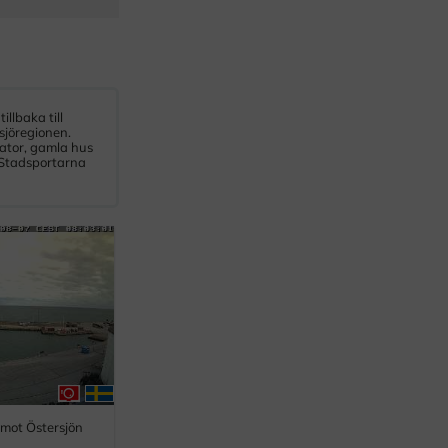
llbaka till
sjöregionen.
gator, gamla hus
 Stadsportarna
 mot Östersjön