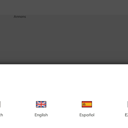
Annons
ch
English
Español
Ε
or