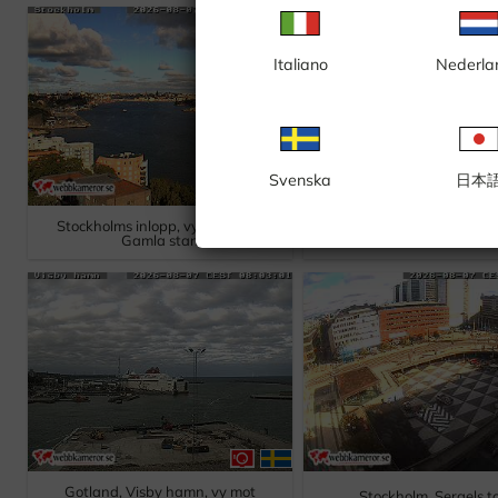
Italiano
Nederla
Svenska
日本
Stockholms inlopp, vy västerut,
Stockholm, Sturepl
Gamla stan
Gotland, Visby hamn, vy mot
Stockholm, Sergels t