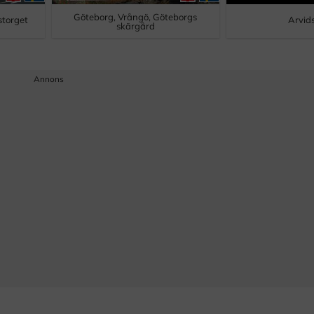
Göteborg, Vrångö, Göteborgs
lstorget
Arvid
skärgård
Annons