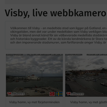
Visby, live webbkameror
Välkommen till Visby - en medeltida stad som ligger på Gotland, en ö i
vikingatiden, men det var under medeltiden som Visby verkligen blo
Visby är bland annat känd för sin välbevarade medeltida stadskärna
och historiska byggnader. Ett av de kända landmärkena är Stora t
och den imponerande stadsmuren, som fortfarande omger Visby, är 
Visby hamn, vy mot färjeterminalen
Visby hamn, vy mot gäs