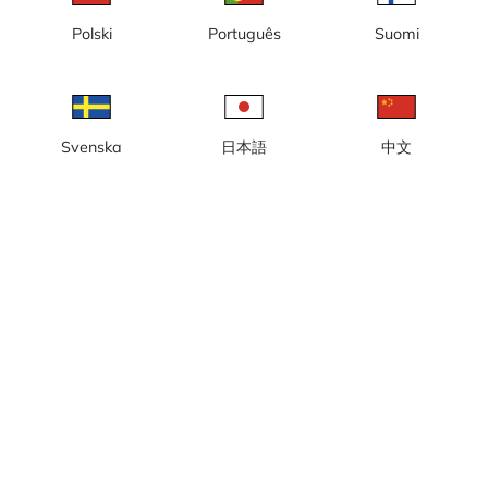
Polski
Português
Suomi
Lokal tid: 04:53
Webbkamera med vy mot gästhamnen, Skeppsbron, Hamngatan,
Visby hamn.
Rapportera kamera
error
Svenska
日本語
中文
Gilla
Dela
thumb_up
share
Källa:
Webcamcollections.com
Bilduppdatering
: Varje sekund
Kategori:
City-/väderkameror
,
Hamn
Väder
Visa imperiala enheter
Nederbörd:
0 mm
Vind:
8 m/s
Luftfuktighet:
82%
17
°C
Källa:
AccuWeather
Visa väderprognos