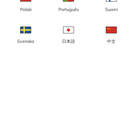
Polski
Português
Suomi
Dalstation Nord 6:an
Dalstation Ost 6:an
Svenska
日本語
中文
Dalstation Sydgondolen
Dalstation Väst 6:an