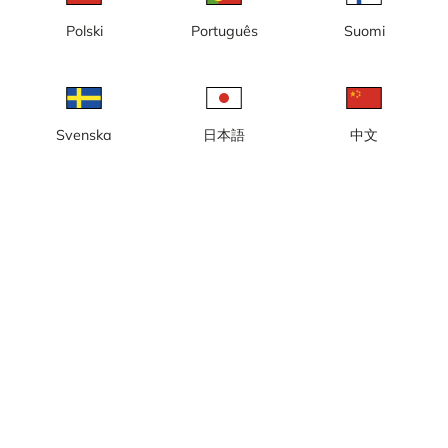
Polski
Português
Suomi
Nybyggnation av kvarteret
Stortorget, timelapse,
Amphitrite
Pariserhjul byggs upp
Svenska
日本語
中文
Stortorget, timelapse,
Pariserhjul monteras ner