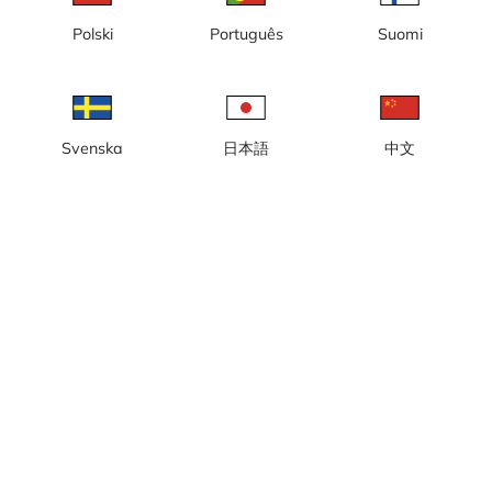
Polski
Português
Suomi
Hylinge, NSGK
Svenska
日本語
中文
Utforska Sverige
Hörby, Fulltofta,