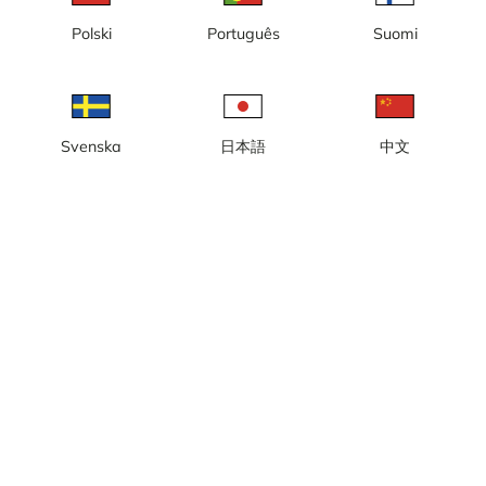
laddas
Polski
Português
Suomi
Vänligen prova igen lite senare
Svenska
日本語
中文
Lokal tid: 13:20
Webbkamera vid Fyrudden 2(2), en gästhamn med cirka 60
båtplatser, bensinstation, restaurang med mera.
Rapportera kamera
error
Gilla
Dela
thumb_up
share