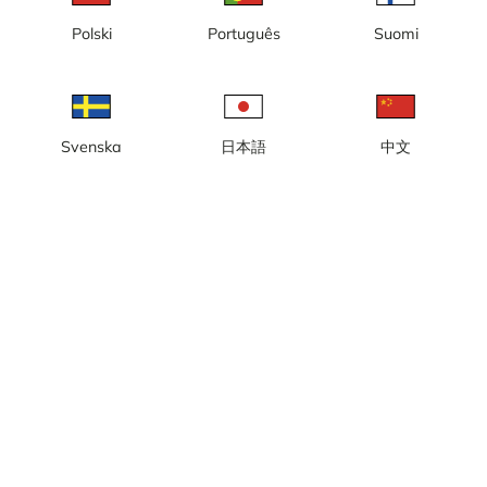
Polski
Português
Suomi
Lokal tid: 12:39
Öja - vy från Lotstornet söderut mot Landsorts fyr.
Rapportera kamera
error
Svenska
日本語
中文
Gilla
Dela
thumb_up
share
Källa:
Webcamcollections.com
Bilduppdatering
: Varje sekund
Kategori:
City-/väderkameror
,
Live
Väder
Visa imperiala enheter
Nederbörd:
0 mm
Vind:
5 m/s
Luftfuktighet:
75%
19
°C
Källa:
AccuWeather
Visa väderprognos