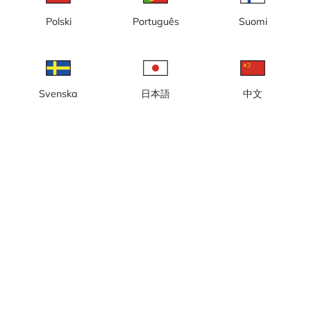
Polski
Português
Suomi
Svenska
日本語
中文
Vy mot Landsorts fyr
Vy mot Västerhamn
Vy mot Österhamn