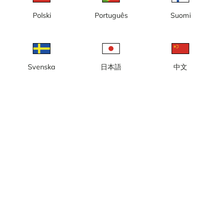
Polski
Português
Suomi
Lokal tid: 07:06
Webbkamera med vy från Unos torn på Kulbacken och Västerviks
museum, mot Slottsruinen, Västervik och Gamlebyviken.
Rapportera kamera
error
Svenska
日本語
中文
Gilla
Dela
thumb_up
share
Källa:
www.vasterviksmuseum.se
Bilduppdatering
: Varje sekund
Kategori:
City-/väderkameror
,
Hamn
,
Live
Väder
Visa imperiala enheter
Nederbörd:
0 mm
Vind:
4 m/s
Luftfuktighet:
85%
14
°C
Källa:
AccuWeather
Visa väderprognos