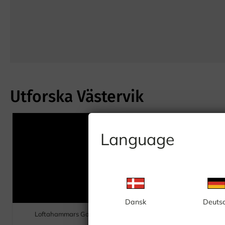
Utforska Västervik
Language
Dansk
Deuts
Skeppsbrofjärden,
Loftahammars Golfklubb
Tändsticksområdet, vy fr