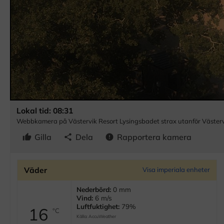
Lokal tid: 08:31
Webbkamera på Västervik Resort Lysingsbadet strax utanför Västerv
Gilla
Dela
Rapportera kamera
thumb_up
share
error
Väder
Visa imperiala enheter
Nederbörd:
0 mm
Vind:
6 m/s
Luftfuktighet:
79%
16
°C
Källa:
AccuWeather