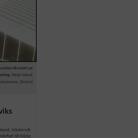
astervikresort.se
ering
: Varje minut
erkameror
,
Strand
viks
åland. Västervik
närhet till både