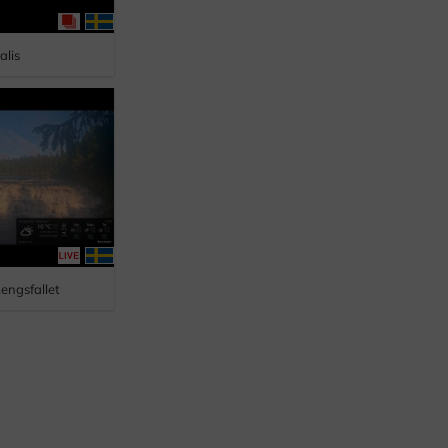
alis
Rengsfallet