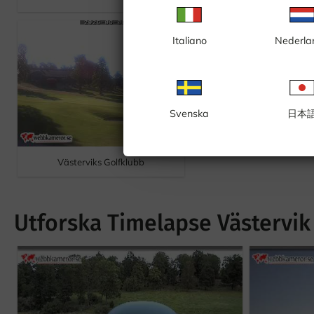
torn
Italiano
Nederla
Svenska
日本
Västerviks Golfklubb
Utforska Timelapse Västervik