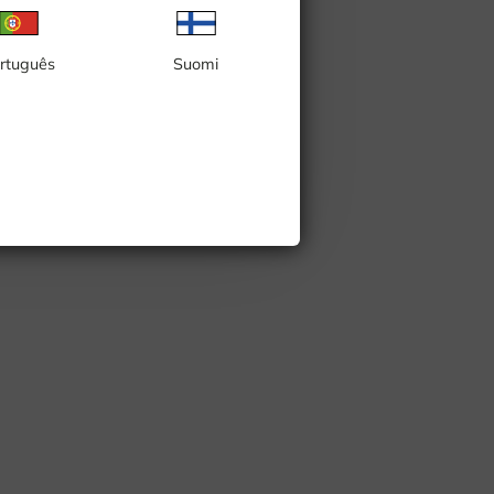
rtuguês
Suomi