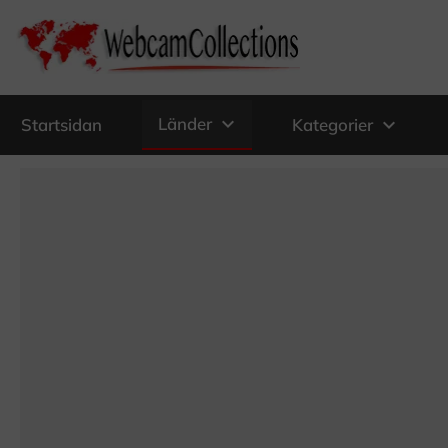
expand_more
Länder
expand_more
Startsidan
Kategorier