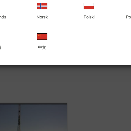
nds
Norsk
Polski
Po
語
中文