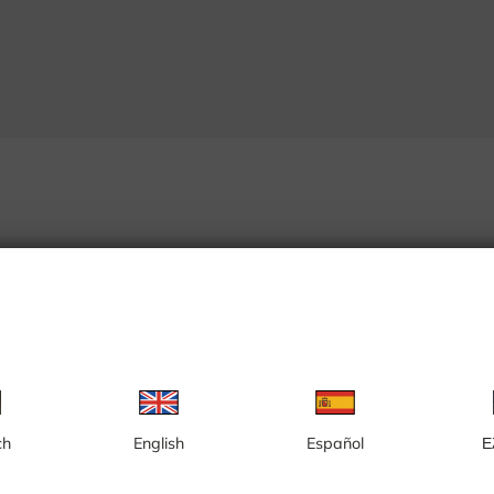
ch
English
Español
Ε
Slottsruinen, Gamlebyviken, vy från
Västervik Resor
ån Unos
Unos torn