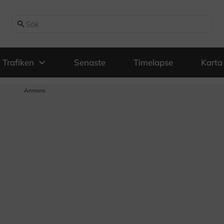
search
expand_more
Trafiken
Senaste
Timelapse
Karta
Annons