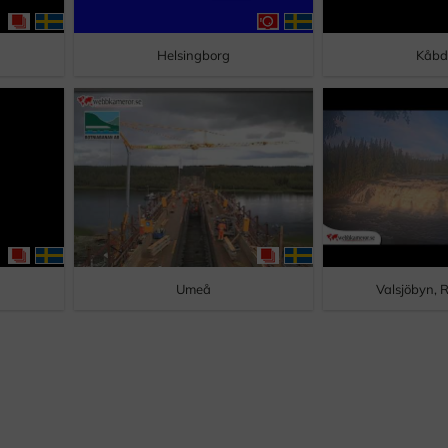
Helsingborg
Kåbd
Umeå
Valsjöbyn, 