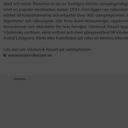
stad och natur. Resorten är en av Sveriges största campinganläg
varit en populär destination sedan 1933. Den ligger i en naturskö
närhet till Korpaholmarna och erbjuder över 900 campingtomter, s
lägenheter och villavagnar. Här finns även restauranger, uppleve
temashower och aktiviteter för hela familjen. Västervik Resort ligg
Västerviks centrum, nära vattnet och med gångavstånd till Väster
Astrid Lindgrens Värld eller Kolmården på cirka en timmes bilavst
Läs mer om Västervik Resort på webbplatsen.
www.vastervikresort.se
Annons