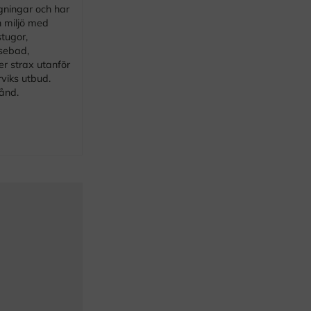
gningar och har
n miljö med
tugor,
lsebad,
er strax utanför
viks utbud.
ånd.