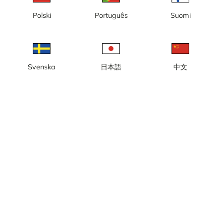
Polski
Português
Suomi
Nytt hotell och kontor
Svenska
日本語
中文
Utforska Sverige