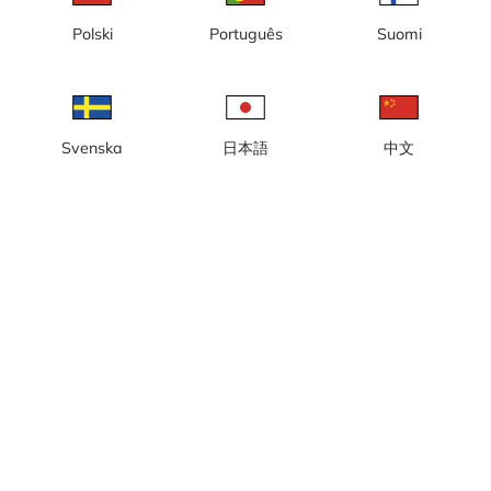
Polski
Português
Suomi
Svenska
日本語
中文
Lokal tid: 15:36
Webbkamera/byggkamera i Solna, Järvastaden. JM bygger nya
bostäder. Kamera 1 av 2.
Rapportera kamera
error
Gilla
Dela
thumb_up
share
Källa:
www.jm.se
Bilduppdatering
: Varje minut
Kategori:
Byggkameror
Väder
Visa imperiala enheter
Nederbörd:
0 mm