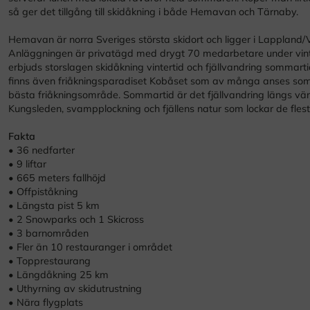
så ger det tillgång till skidåkning i både Hemavan och Tärnaby.
Hemavan är norra Sveriges största skidort och ligger i Lappland/
Anläggningen är privatägd med drygt 70 medarbetare under vin
erbjuds storslagen skidåkning vintertid och fjällvandring sommar
finns även friåkningsparadiset Kobåset som av många anses som
bästa friåkningsområde. Sommartid är det fjällvandring längs v
Kungsleden, svampplockning och fjällens natur som lockar de fles
Fakta
• 36 nedfarter
• 9 liftar
• 665 meters fallhöjd
• Offpiståkning
• Längsta pist 5 km
• 2 Snowparks och 1 Skicross
• 3 barnområden
• Fler än 10 restauranger i området
• Topprestaurang
• Längdåkning 25 km
• Uthyrning av skidutrustning
• Nära flygplats