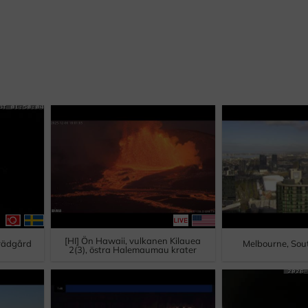
[HI] Ön Hawaii, vulkanen Kilauea
trädgård
Melbourne, Sou
2(3), östra Halemaumau krater