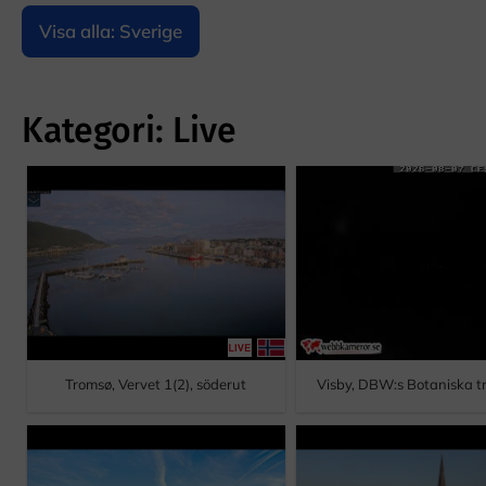
Visa alla: Sverige
Kategori: Live
Tromsø, Vervet 1(2), söderut
Visby, DBW:s Botaniska 