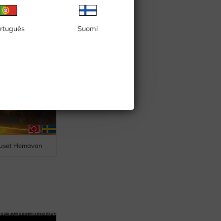
rtuguês
Suomi
huset Hemavan