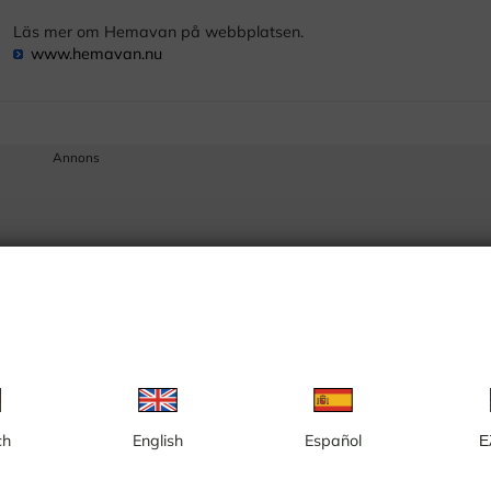
Läs mer om Hemavan på webbplatsen.
www.hemavan.nu
Annons
ch
English
Español
Ε