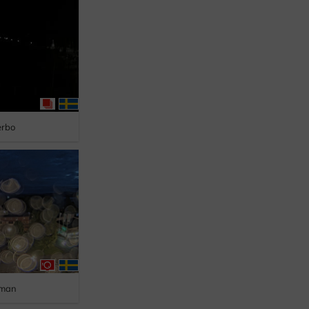
erbo
uman