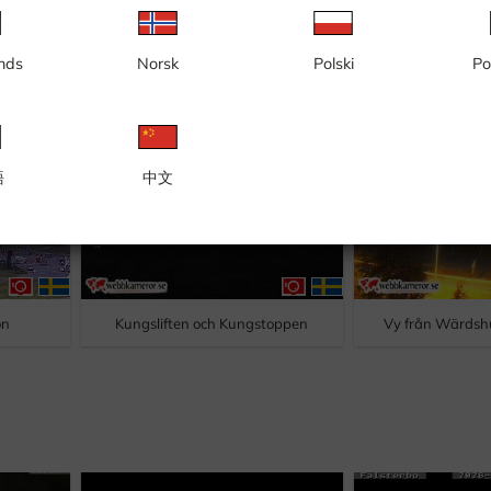
nds
Norsk
Polski
Po
語
中文
on
Kungsliften och Kungstoppen
Vy från Wärds