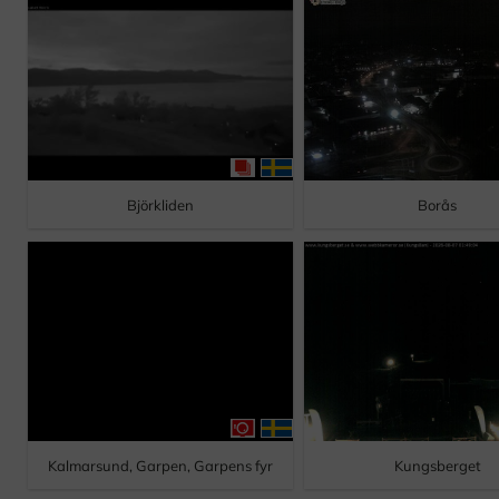
Björkliden
Borås
Kalmarsund, Garpen, Garpens fyr
Kungsberget