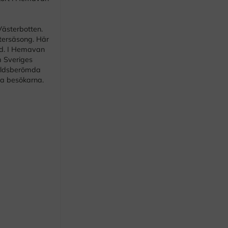
Västerbotten.
tersäsong. Här
tid. I Hemavan
 Sveriges
ärldsberömda
ta besökarna.