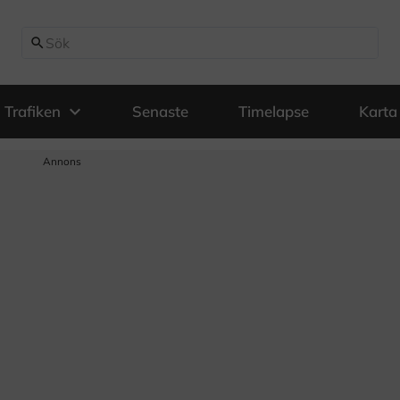
search
expand_more
Trafiken
Senaste
Timelapse
Karta
Annons