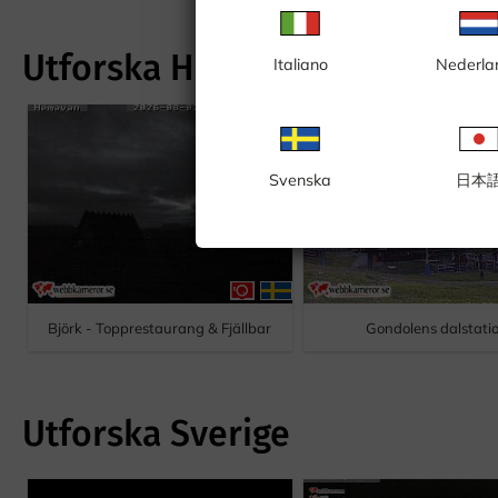
Utforska Hemavan
Italiano
Nederla
Svenska
日本
Björk - Topprestaurang & Fjällbar
Gondolens dalstati
Utforska Sverige