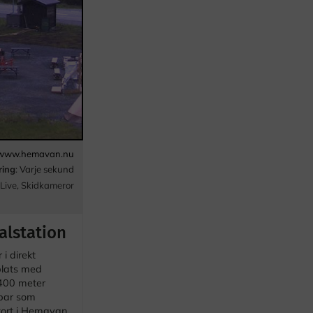
www.hemavan.nu
ring
: Varje sekund
Live
,
Skidkameror
alstation
i direkt
splats med
 400 meter
lbar som
kort i Hemavan