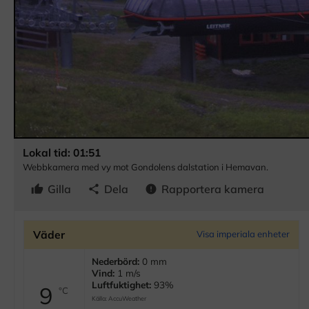
Lokal tid: 01:51
Webbkamera med vy mot Gondolens dalstation i Hemavan.
Gilla
Dela
Rapportera kamera
thumb_up
share
error
Väder
Visa imperiala enheter
Nederbörd:
0 mm
Vind:
1 m/s
Luftfuktighet:
93%
9
°C
Källa:
AccuWeather