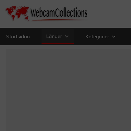
expand_more
Länder
expand_more
Startsidan
Kategorier