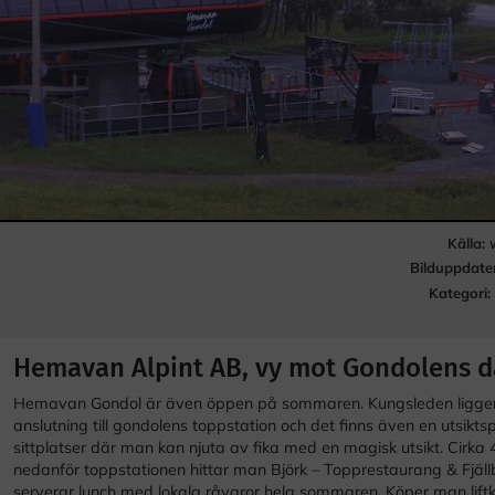
Källa:
Bilduppdate
Kategori:
Hemavan Alpint AB, vy mot Gondolens d
Hemavan Gondol är även öppen på sommaren. Kungsleden ligger 
anslutning till gondolens toppstation och det finns även en utsikt
sittplatser där man kan njuta av fika med en magisk utsikt. Cirka
nedanför toppstationen hittar man Björk – Topprestaurang & Fjäl
serverar lunch med lokala råvaror hela sommaren. Köper man lift