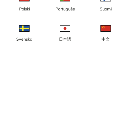
laddas
Polski
Português
Suomi
Vänligen prova igen lite senare
Svenska
日本語
中文
Lokal tid: 07:15
Webbkamera vid torget i Storuman.
Rapportera kamera
error
Gilla
Dela
thumb_up
share
Källa:
www.storuman.se
Bilduppdatering
: Varje minut